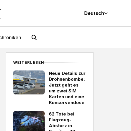
M
Deutsch
chroniken
WEITERLESEN
Neue Details zur
Drohnenbombe:
Jetzt geht es
um zwei SIM-
Karten und eine
Konservendose
62 Tote bei
Flugzeug-
Absturz in