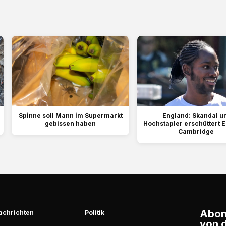
Spinne soll Mann im Supermarkt
England: Skandal u
gebissen haben
Hochstapler erschüttert E
Cambridge
Abonn
achrichten
Politik
von d