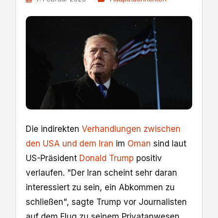
Die indirekten
Verhandlungen zwischen
den USA und dem Iran
im
Oman
sind laut
US-Präsident
Donald Trump
positiv
verlaufen. "Der Iran scheint sehr daran
interessiert zu sein, ein Abkommen zu
schließen", sagte Trump vor Journalisten
auf dem Flug zu seinem Privatanwesen