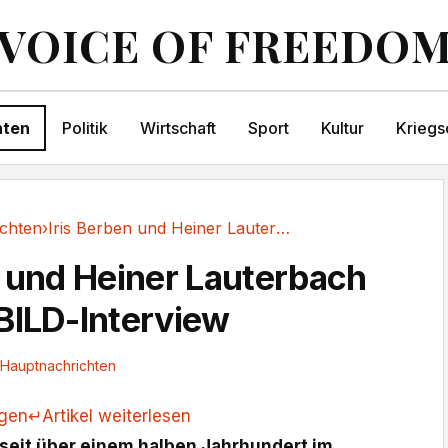
VOICE OF FREEDO
hten
Politik
Wirtschaft
Sport
Kultur
Kriegs
chten
›
Iris Berben und Heiner Lauterbach im großen...
n und Heiner Lauterbach
BILD-Interview
Hauptnachrichten
ngen
↵
Artikel weiterlesen
e seit über einem halben Jahrhundert im