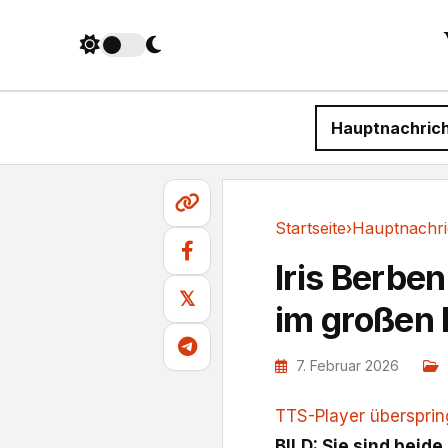
Hauptnachric
Startseite
›
Hauptnachri
Hauptnachrichten
Iris Berbe
𝕏
im großen 
7. Februar 2026
TTS-Player überspri
BILD: Sie sind beid