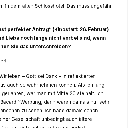
in, in dem alten Schlosshotel. Das muss ungefähr
fast perfekter Antrag“ (Kinostart: 26. Februar)
nd Liebe noch lange nicht vorbei sind, wenn
nnen Sie das unterschreiben?
hr!
 Wir leben – Gott sei Dank – in reflektierten
 das auch so wahrnehmen können. Als ich jung
zigerjahren, war man mit Mitte 20 steinalt. Ich
 ,Bacardi‘-Werbung, darin waren damals nur sehr
Menschen zu sehen. Ich habe damals schon
einer Gesellschaft unbedingt auch ältere
as hat sich seither schon verändert.