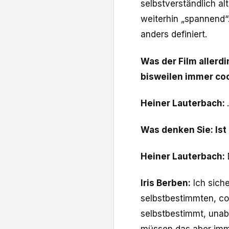
selbstverständlich al
weiterhin „spannend“
anders definiert.
Was der Film allerd
bisweilen immer coo
Heiner Lauterbach:
Was denken Sie: Ist 
Heiner Lauterbach:
Iris Berben:
Ich siche
selbstbestimmten, coo
selbstbestimmt, unab
müssen das aber immer