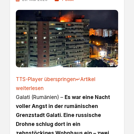
TTS-Player überspringen
↵
Artikel
weiterlesen
Galati (Rumänien) –
Es war eine Nacht
voller Angst in der rumänischen
Grenzstadt Galati. Eine russische
Drohne schlug dort in ein
zehnstöckiges Wohnhaus ein – zwei