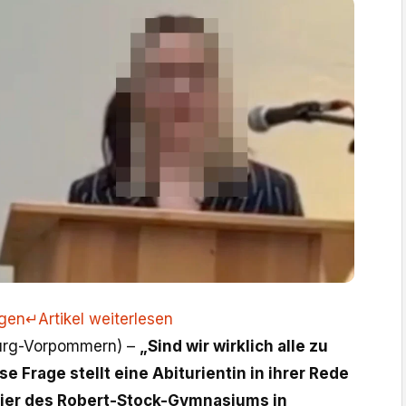
ngen
↵
Artikel weiterlesen
urg-Vorpommern) –
„Sind wir wirklich alle zu
 Frage stellt eine Abiturientin in ihrer Rede
eier des Robert-Stock-Gymnasiums in