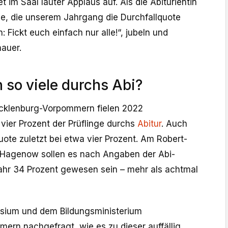
 im Saal lauter Applaus auf. Als die Abiturientin
 die, die unserem Jahrgang die Durchfallquote
 Fickt euch einfach nur alle!“, jubeln und
hauer.
 so viele durchs Abi?
ecklenburg-Vorpommern fielen 2022
 vier Prozent der Prüflinge durchs
Abitur
. Auch
ote zuletzt bei etwa vier Prozent. Am Robert-
Hagenow sollen es nach Angaben der Abi-
ahr 34 Prozent gewesen sein – mehr als achtmal
sium und dem Bildungsministerium
rn nachgefragt, wie es zu dieser auffällig