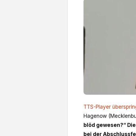
TTS-Player überspri
Hagenow (Mecklenb
blöd gewesen?“ Diese
bei der Abschlussf