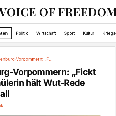
VOICE OF FREEDO
hten
Politik
Wirtschaft
Sport
Kultur
Kriegs
Mecklenburg-Vorpommern: „Fickt euch!“...
rg-Vorpommern: „Fickt
ülerin hält Wut-Rede
all
tik