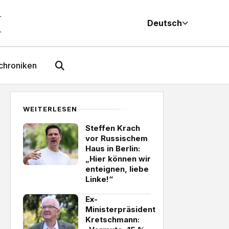
M
Deutsch
chroniken
WEITERLESEN
Steffen Krach
vor Russischem
Haus in Berlin:
„Hier können wir
enteignen, liebe
Linke!“
Ex-
Ministerpräsident
Kretschmann: