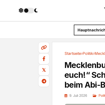
Hauptnachric
Startseite
›
Politik
›
Politik
Mecklenbu
𝕏
euch!“ Sch
beim Abi-B
9. Juli 2026
Poli