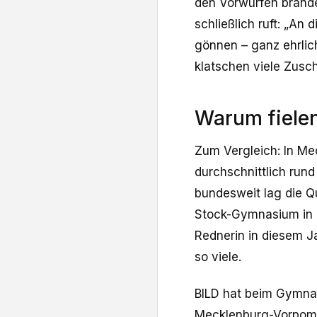
den Vorwürfen brandet
schließlich ruft: „An
gönnen – ganz ehrlich:
klatschen viele Zusc
Warum fielen
Zum Vergleich: In M
durchschnittlich rund
bundesweit lag die Qu
Stock-Gymnasium in 
Rednerin in diesem J
so viele.
BILD hat beim Gymna
Mecklenburg-Vorpomme