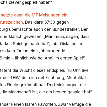
hs clever gespielt haben“.
e setzte dann die MT Melsungen ein
rufezeichen.
Das klare 37:30 gegen
sburg überraschte auch den Bundestrainer. Der
hn unerklärlich gewesen. „Man muss sagen, dass
arkes Spiel gemacht hat“, lobt Gíslason im
azu kam für ihn eine „überragende
Simic – ähnlich wie bei Andi im ersten Spiel“.
steht die Wucht dieses Endspiels (18 Uhr, live
er der THW, der sich mit Erfahrung, Mentalität
ins Finale gekämpft hat. Dort Melsungen, die
 „die Mannschaft ist, die am besten gespielt hat“.
änder keinen klaren Favoriten. Zwar verfüge die