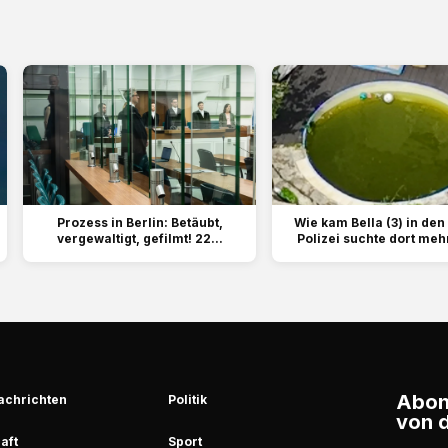
Prozess in Berlin: Betäubt,
Wie kam Bella (3) in den
vergewaltigt, gefilmt! 22...
Polizei suchte dort meh
Abonn
achrichten
Politik
von d
aft
Sport