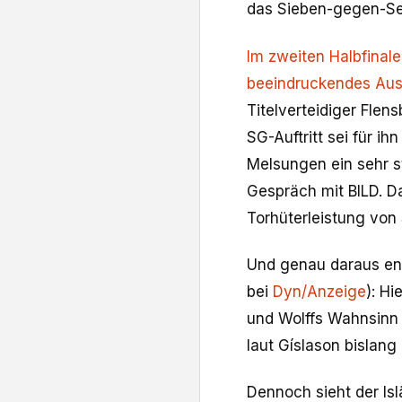
das Sieben-gegen-Sec
Im zweiten Halbfinal
beeindruckendes Aus
Titelverteidiger Flen
SG-Auftritt sei für i
Melsungen ein sehr st
Gespräch mit BILD. D
Torhüterleistung von 
Und genau daraus ent
bei
Dyn/Anzeige
): Hi
und Wolffs Wahnsinn 
laut Gíslason bislang
Dennoch sieht der Isl