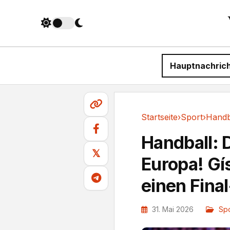
Hauptnachric
Startseite
›
Sport
›
Sport
Handball: 
𝕏
Europa! Gí
einen Final
31. Mai 2026
Spo