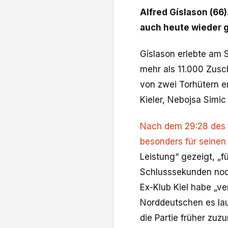
Alfred Gíslason (66
auch heute wieder 
Gíslason erlebte am 
mehr als 11.000 Zusc
von zwei Torhütern e
Kieler, Nebojsa Simic
Nach dem 29:28 des 
besonders für seinen 
Leistung“ gezeigt, „f
Schlusssekunden noch
Ex-Klub Kiel habe „v
Norddeutschen es lau
die Partie früher zu