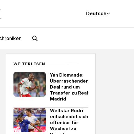
M
Deutsch
chroniken
WEITERLESEN
Yan Diomande:
Überraschender
Deal rund um
Transfer zu Real
Madrid
Weltstar Rodri
entscheidet sich
offenbar für
Wechsel zu