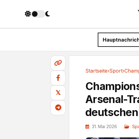
Hauptnachric
Startseite
›
Sport
›
Sport
Champions
𝕏
Arsenal-Tra
deutschen 
31. Mai 2026
Spo