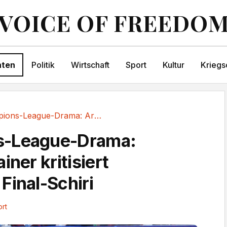
VOICE OF FREEDO
hten
Politik
Wirtschaft
Sport
Kultur
Kriegs
Champions-League-Drama: Arsenal-Trainer...
-League-Drama:
iner kritisiert
Final-Schiri
rt