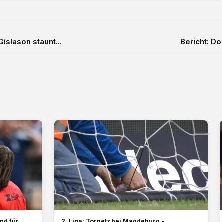
íslason staunt...
Bericht: Do
nd für
2. Liga: Tornetz bei Magdeburg -