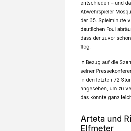
entschieden – und das
Abwehrspieler Mosqu
der 65. Spielminute v
deutlichen Foul abrä
dass der zuvor schon
flog.
In Bezug auf die Sze
seiner Pressekonfere
in den letzten 72 St
angesehen, um zu ver
das könnte ganz leich
Arteta und R
Elfmeter