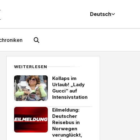
M
Deutsch
chroniken
WEITERLESEN
Kollaps im
Urlaub! „Lady
Gucci“ auf
Intensivstation
Eilmeldung:
Deutscher
Reisebus in
Norwegen
verunglückt,