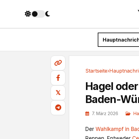
Hauptnachric
Startseite
›
Hauptnachri
Hauptnachrichten
Hagel oder
𝕏
Baden-Wür
7. März 2026
Ha
Der
Wahlkampf in Ba
Rennen. Entweder
Ce