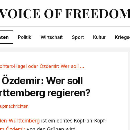
VOICE OF FREEDO
hten
Politik
Wirtschaft
Sport
Kultur
Kriegs
chten
›
Hagel oder Özdemir: Wer soll Baden-Württemberg...
 Özdemir: Wer soll
ttemberg regieren?
uptnachrichten
den-Württemberg
ist ein echtes Kopf-an-Kopf-
m Özdemir
von den Grünen wird