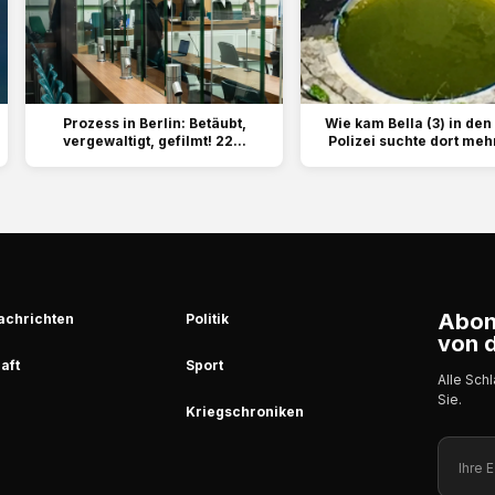
Prozess in Berlin: Betäubt,
Wie kam Bella (3) in den
vergewaltigt, gefilmt! 22...
Polizei suchte dort meh
Abonn
achrichten
Politik
von d
aft
Sport
Alle Sch
Sie.
Kriegschroniken