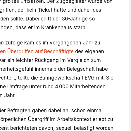
r großes Entsetzen. Der Zugbegleiter wurde von
iffen, der kein Ticket hatte und daher des
n sollte. Dabei erlitt der 36-Jährige so
ngen, dass er im Krankenhaus starb.
n zufolge kam es im vergangenen Jahr zu
en Übergriffen auf Beschäftigte
des eigenen
ar ein leichter Rückgang im Vergleich zum
herheitsgefühl innerhalb der Belegschaft habe
echtert, teilte die Bahngewerkschaft EVG mit. Sie
ene Umfrage unter rund 4.000 Mitarbeitenden
n Jahr.
der Befragten gaben dabei an, schon einmal
örperlichen Übergriff im Arbeitskontext erlebt zu
zent berichteten davon, sexuell belästigt worden