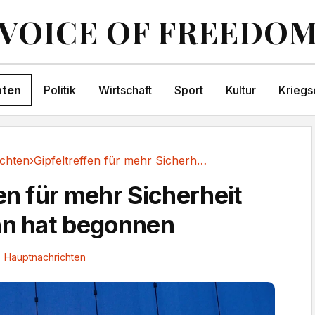
VOICE OF FREEDO
hten
Politik
Wirtschaft
Sport
Kultur
Kriegs
chten
›
Gipfeltreffen für mehr Sicherheit bei der Bahn...
en für mehr Sicherheit
hn hat begonnen
Hauptnachrichten