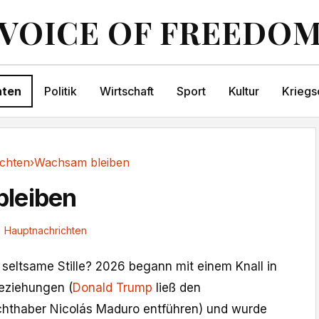
VOICE OF FREEDO
hten
Politik
Wirtschaft
Sport
Kultur
Kriegs
chten
›
Wachsam bleiben
leiben
Hauptnachrichten
 seltsame Stille? 2026 begann mit einem Knall in
Beziehungen (
Donald Trump
ließ den
hthaber Nicolás Maduro entführen) und wurde