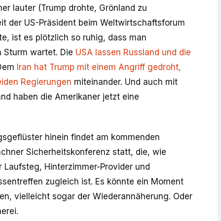
er lauter (Trump drohte, Grönland zu
eit der US-Präsident beim Weltwirtschaftsforum
e, ist es plötzlich so ruhig, dass man
 Sturm wartet. Die
USA lassen Russland und die
 Dem
I
ran hat Trump mit einem Angriff gedroht,
eiden Regierungen
miteinander. Und auch mit
d haben die Amerikaner jetzt eine
gsgeflüster hinein findet am kommenden
ner Sicherheitskonferenz statt, die, wie
r Laufsteg, Hinterzimmer-Provider und
ssentreffen zugleich ist. Es könnte ein Moment
n, vielleicht sogar der Wiederannäherung. Oder
erei.