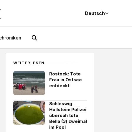
M
Deutsch
chroniken
WEITERLESEN
Rostock: Tote
Frau in Ostsee
entdeckt
Schleswig-
Hollstein: Polizei
übersah tote
Bella (3) zweimal
im Pool