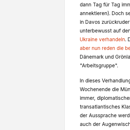
dann Tag für Tag imm
annektieren). Doch s
in Davos zurückrudert
unterbewusst auf den
Ukraine verhandeln
.
aber nun reden die b
Dänemark und Grönlan
"Arbeitsgruppe".
In dieses Verhandlun
Wochenende die Münch
immer, diplomatische
transatlantisches Kla
der Aussprache werde
auch der Augenwisch