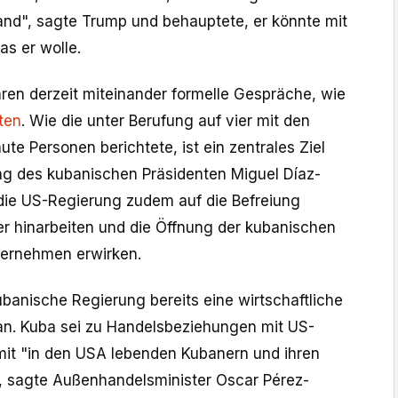
nd", sagte Trump und behauptete, er könnte mit
s er wolle.
ren derzeit miteinander formelle Gespräche, wie
ten
. Wie die unter Berufung ⁠auf vier mit den
te ​Personen berichtete, ist ein zentrales Ziel
g des kubanischen Präsidenten Miguel Díaz-
die US-Regierung zudem auf die Befreiung
er hinarbeiten und die Öffnung der kubanischen
ternehmen erwirken.
ubanische Regierung bereits eine wirtschaftliche
n. Kuba sei zu Handelsbeziehungen mit US-
it "in den USA lebenden Kubanern und ihren
 sagte Außenhandelsminister Oscar Pérez-