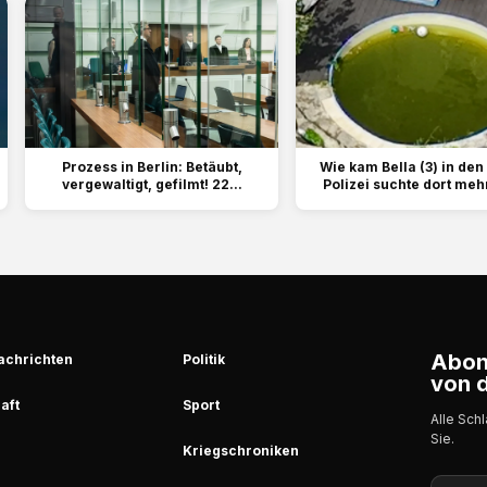
Prozess in Berlin: Betäubt,
Wie kam Bella (3) in den
vergewaltigt, gefilmt! 22...
Polizei suchte dort meh
Abonn
achrichten
Politik
von d
aft
Sport
Alle Sch
Sie.
Kriegschroniken