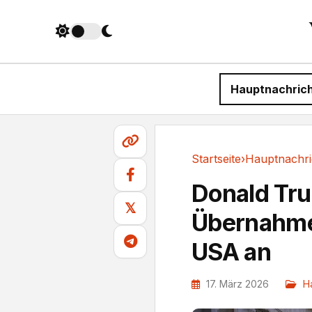
Hauptnachric
Startseite
›
Hauptnachri
Hauptnachrichten
Donald Tru
𝕏
Übernahme
USA an
17. März 2026
H