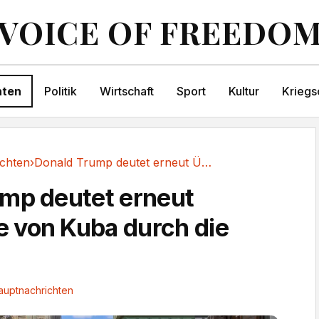
VOICE OF FREEDO
hten
Politik
Wirtschaft
Sport
Kultur
Kriegs
chten
›
Donald Trump deutet erneut Übernahme von Kuba...
mp deutet erneut
 von Kuba durch die
auptnachrichten