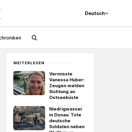
M
Deutsch
chroniken
WEITERLESEN
Vermisste
Vanessa Huber:
Zeugen melden
Sichtung an
Ostseeküste
Niedrigwasser
in Donau: Tote
deutsche
Soldaten neben