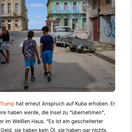
 Trump
hat erneut Anspruch auf Kuba erhoben. Er
Ehre haben werde, die Insel zu "übernehmen",
r im Weißen Haus. "Es ist ein gescheiterter
 Geld, sie haben kein Öl, sie haben gar nichts.