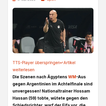
TTS-Player überspringen
↵
Artikel
weiterlesen
Die Szenen nach Ägyptens
WM
-Aus
gegen Argentinien im Achtelfinale sind
unvergessen! Nationaltrainer Hossam
Hassan (59) tobte, wütete gegen den
Schiedsrichter, warf der Fifa vor, die