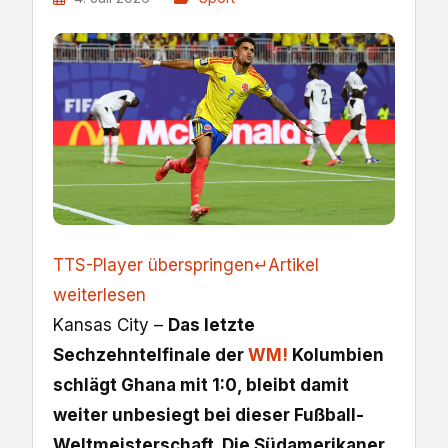
TTS-Player überspringen
↵
Artikel
weiterlesen
Kansas City –
Das letzte
Sechzehntelfinale der
WM!
Kolumbien
schlägt Ghana mit 1:0, bleibt damit
weiter unbesiegt bei dieser Fußball-
Weltmeisterschaft. Die Südamerikaner