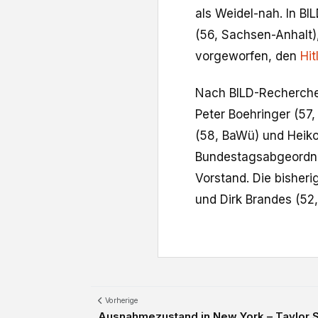
als Weidel-nah. In BI
(56, Sachsen-Anhalt),
vorgeworfen, den
Hit
Nach BILD-Recherche
Peter Boehringer (57
(58, BaWü) und Heiko
Bundestagsabgeordnet
Vorstand. Die bisher
und Dirk Brandes (52,
Vorherige
Ausnahmezustand in New York – Taylor Swi