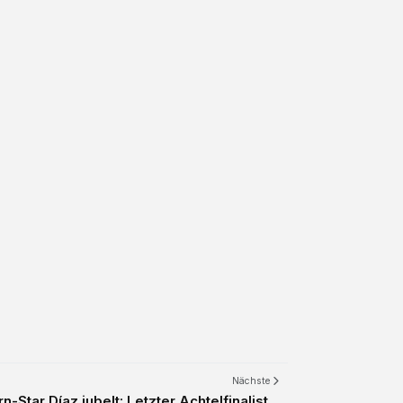
Nächste
Star Díaz jubelt: Letzter Achtelfinalist...