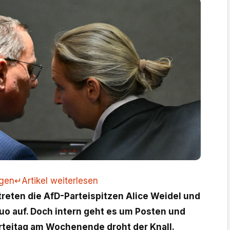
ngen
↵
Artikel weiterlesen
reten die AfD-Parteispitzen Alice Weidel und
Duo auf. Doch intern geht es um Posten und
rteitag am Wochenende droht der Knall.