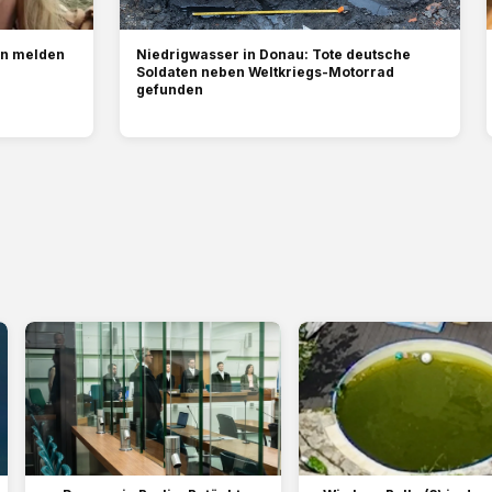
en melden
Niedrigwasser in Donau: Tote deutsche
Soldaten neben Weltkriegs-Motorrad
gefunden