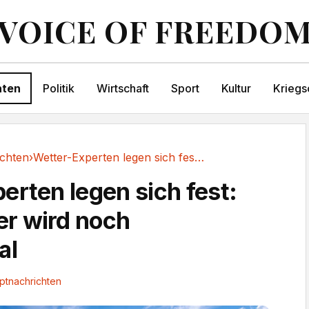
VOICE OF FREEDO
hten
Politik
Wirtschaft
Sport
Kultur
Kriegs
chten
›
Wetter-Experten legen sich fest: Der Sommer...
erten legen sich fest:
r wird noch
al
ptnachrichten