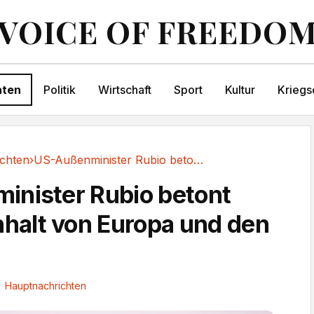
VOICE OF FREEDO
hten
Politik
Wirtschaft
Sport
Kultur
Kriegs
chten
›
US-Außenminister Rubio betont Zusammenhalt von...
inister Rubio betont
alt von Europa und den
Hauptnachrichten