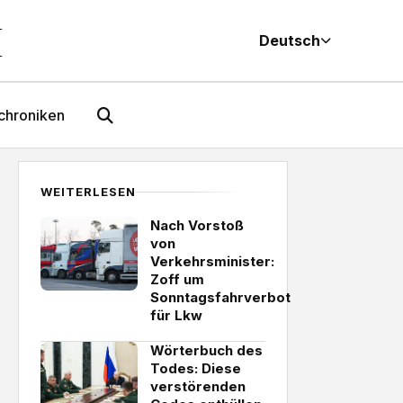
M
Deutsch
chroniken
WEITERLESEN
Nach Vorstoß
von
Verkehrsminister:
Zoff um
Sonntagsfahrverbot
für Lkw
Wörterbuch des
Todes: Diese
verstörenden