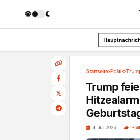
Hauptnachric
Startseite
›
Politik
›
Politik
Trump feie
𝕏
Hitzealar
Geburtsta
4. Juli 2026
Poli