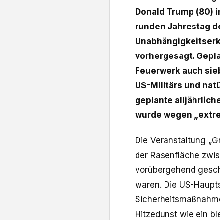
Donald Trump (80) i
runden Jahrestag d
Unabhängigkeitserk
vorhergesagt. Gepl
Feuerwerk auch sie
US-Militärs und nat
geplante alljährlic
wurde wegen „extre
Die Veranstaltung „Gr
der Rasenfläche zwi
vorübergehend gesch
waren. Die US-Haupts
Sicherheitsmaßnahme
Hitzedunst wie ein bl