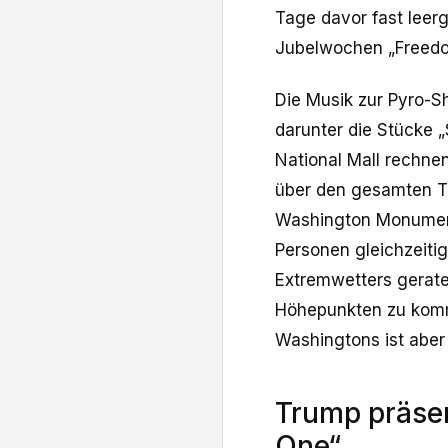
Tage davor fast leerg
Jubelwochen „Freedo
Die Musik zur Pyro-S
darunter die Stücke „
National Mall rechnen
über den gesamten Ta
Washington Monument
Personen gleichzeiti
Extremwetters gerate
Höhepunkten zu kom
Washingtons ist aber 
Trump präsen
One“