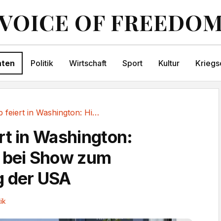
VOICE OF FREEDO
hten
Politik
Wirtschaft
Sport
Kultur
Kriegs
Trump feiert in Washington: Hitzealarm bei...
rt in Washington:
m bei Show zum
g der USA
tik