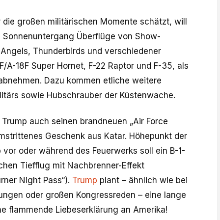
 die großen militärischen Momente schätzt, will
um Sonnenuntergang Überflüge von Show-
 Angels, Thunderbirds und verschiedener
F/A-18F Super Hornet, F-22 Raptor und F-35, als
abnehmen. Dazu kommen etliche weitere
litärs sowie Hubschrauber der Küstenwache.
ll Trump auch seinen brandneuen „Air Force
mstrittenes Geschenk aus Katar. Höhepunkt der
p vor oder während des Feuerwerks soll ein B-1-
chen Tiefflug mit Nachbrenner-Effekt
rner Night Pass“).
Trump
plant – ähnlich wie bei
gungen oder großen Kongressreden – eine lange
ne flammende Liebeserklärung an Amerika!