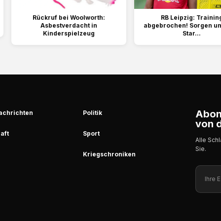
Rückruf bei Woolworth:
RB Leipzig: Trainin
Asbestverdacht in
abgebrochen! Sorgen u
Kinderspielzeug
Star...
Abonn
achrichten
Politik
von d
aft
Sport
Alle Sch
Sie.
Kriegschroniken