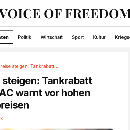
VOICE OF FREEDO
hten
Politik
Wirtschaft
Sport
Kultur
Kriegs
Spritpreise steigen: Tankrabatt endet – ADAC...
e steigen: Tankrabatt
AC warnt vor hohen
reisen
ik