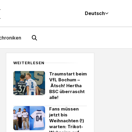
M
Deutsch
chroniken
WEITERLESEN
Traumstart beim
VfL Bochum –
Ätsch! Hertha
BSC überrascht
alle!
Fans müssen
jetzt bis
Weihnachten (!)
warten: Trikot-