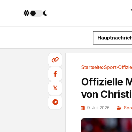
Hauptnachric
Startseite
›
Sport
›
Sport
Offizielle 
𝕏
von Christ
9. Juli 2026
Spo