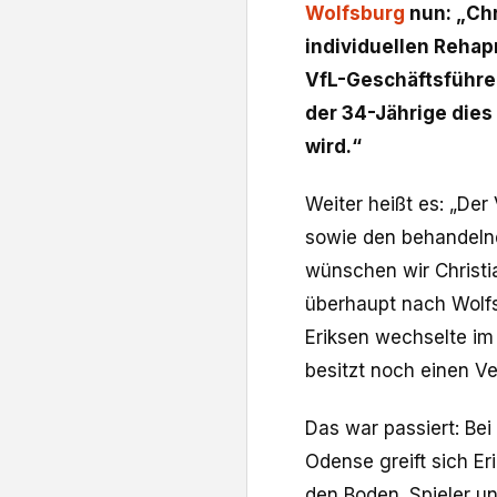
Wolfsburg
nun: „Chr
individuellen Reha
VfL-Geschäftsführe
der 34-Jährige dies
wird.“
Weiter heißt es: „Der
sowie den behandelnd
wünschen wir Christi
überhaupt nach Wolfs
Eriksen wechselte i
besitzt noch einen Ve
Das war passiert: Bei
Odense greift sich Er
den Boden. Spieler un