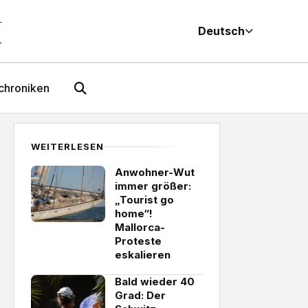
M
Deutsch
chroniken
WEITERLESEN
Anwohner-Wut
immer größer:
„Tourist go
home“!
Mallorca-
Proteste
eskalieren
Bald wieder 40
Grad: Der