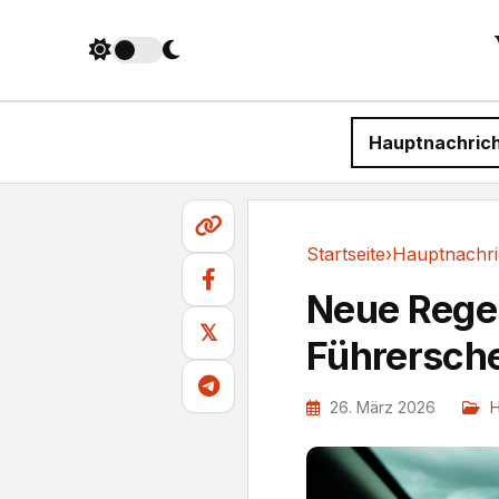
Hauptnachric
Startseite
›
Hauptnachri
Hauptnachrichten
Neue Regel
𝕏
Führersche
26. März 2026
H