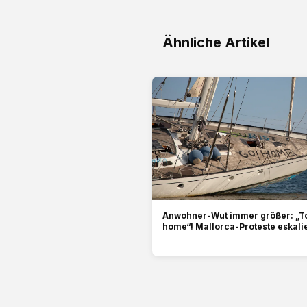
Ähnliche Artikel
Anwohner-Wut immer größer: „To
home“! Mallorca-Proteste eskali