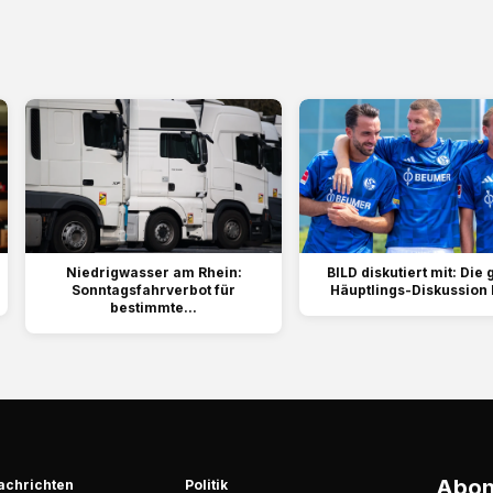
Niedrigwasser am Rhein:
BILD diskutiert mit: Die
Sonntagsfahrverbot für
Häuptlings-Diskussion b
bestimmte...
Abonn
achrichten
Politik