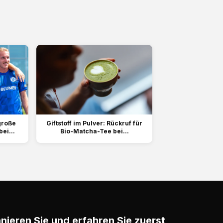
 große
Giftstoff im Pulver: Rückruf für
ei...
Bio-Matcha-Tee bei...
ieren Sie und erfahren Sie zuerst