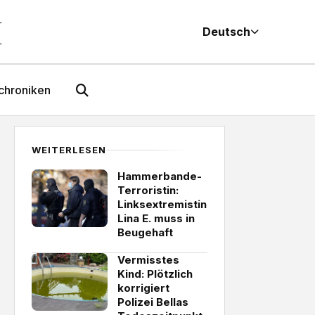
M
Deutsch
chroniken
WEITERLESEN
Hammerbande-
Terroristin:
Linksextremistin
Lina E. muss in
Beugehaft
Vermisstes
Kind: Plötzlich
korrigiert
Polizei Bellas