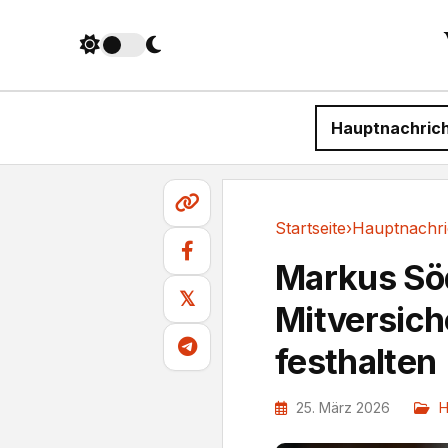
Hauptnachric
Startseite
›
Hauptnachri
Hauptnachrichten
Markus Söd
𝕏
Mitversich
festhalten
25. März 2026
H