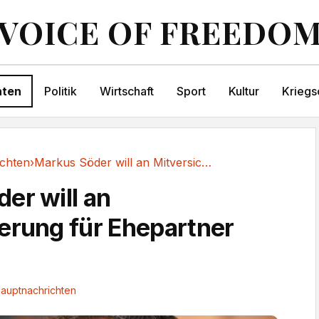
VOICE OF FREEDO
hten
Politik
Wirtschaft
Sport
Kultur
Kriegs
chten
›
Markus Söder will an Mitversicherung für...
er will an
erung für Ehepartner
auptnachrichten