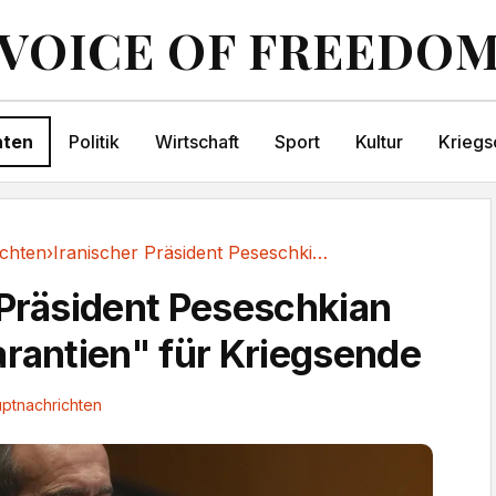
VOICE OF FREEDO
hten
Politik
Wirtschaft
Sport
Kultur
Kriegs
chten
›
Iranischer Präsident Peseschkian fordert...
 Präsident Peseschkian
arantien" für Kriegsende
ptnachrichten