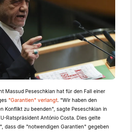
nt Massud Peseschkian hat für den Fall einer
eges
"Garantien" verlangt
. "Wir haben den
en Konflikt zu beenden", sagte Peseschkian in
EU-Ratspräsident António Costa. Dies gelte
", dass die "notwendigen Garantien" gegeben