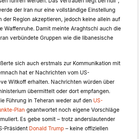
n führen werden. Das Vertrauen liegt bei null",
rde der Iran nur eine vollständige Einstellung
in der Region akzeptieren, jedoch keine allein auf
e Waffenruhe. Damit meinte Araghtschi auch die
 Iran verbündete Gruppen wie die libanesische
ßerte sich auch erstmals zur Kommunikation mit
emnach hat er Nachrichten vom US-
e Witkoff erhalten. Nachrichten würden über
inisterium übermittelt oder dort empfangen.
die Führung in Teheran weder auf den
US-
unkte-Plan
geantwortet noch eigene Vorschläge
muliert. Es gebe somit – trotz anderslautender
S-Präsident
Donald Trump
– keine offiziellen