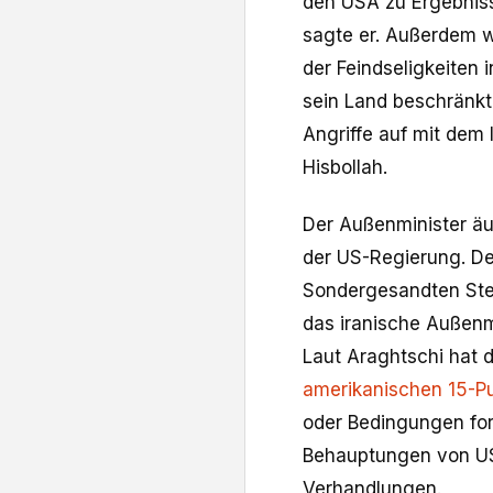
den USA zu Ergebnisse
sagte er. Außerdem we
der Feindseligkeiten 
sein Land beschränkt
Angriffe auf mit dem
Hisbollah.
Der Außenminister äu
der US-Regierung. D
Sondergesandten Stev
das iranische Außenm
Laut Araghtschi hat 
amerikanischen 15-P
oder Bedingungen for
Behauptungen von U
Verhandlungen.