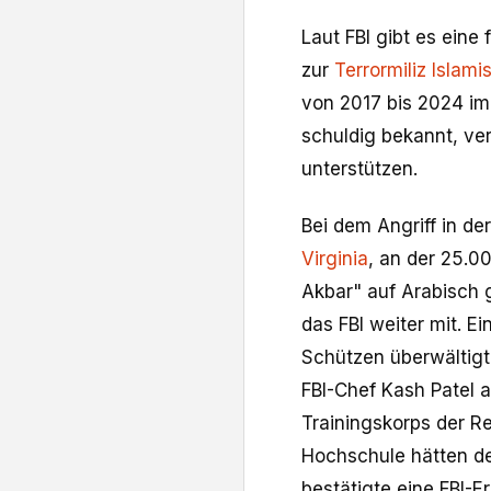
Laut FBI gibt es ein
zur
Terrormiliz Islami
von 2017 bis 2024 im 
schuldig bekannt, ver
unterstützen.
Bei dem Angriff in de
Virginia
, an der 25.0
Akbar" auf Arabisch ge
das FBI weiter mit. 
Schützen überwältigt,
FBI-Chef Kash Patel a
Trainingskorps der R
Hochschule hätten de
bestätigte eine FBI-E