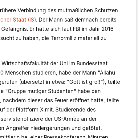
e frühere Verbindung des mutmaßlichen Schützen
scher Staat (IS)
. Der Mann saß demnach bereits
Gefängnis. Er hatte sich laut FBI im Jahr 2016
sucht zu haben, die Terrormiliz materiell zu
r Wirtschaftsfakultät der Uni im Bundesstaat
00 Menschen studieren, habe der Mann "Allahu
rufen (übersetzt in etwa: "Gott ist groß"), teilte
Eine "Gruppe mutiger Studenten" habe den
 nachdem dieser das Feuer eröffnet hatte, teilte
uf der Plattform X mit. Studierende des
eservistenoffiziere der US-Armee an der
n Angreifer niedergerungen und getötet,
rmittlerin bei einer Pressekonferenz. Minuten