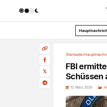
Hauptnachric
Startseite
›
Hauptnachri
Hauptnachrichten
FBI ermitte
𝕏
Schüssen a
13. März 2026
H