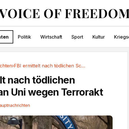
VOICE OF FREEDO
hten
Politik
Wirtschaft
Sport
Kultur
Kriegs
chten
›
FBI ermittelt nach tödlichen Schüssen an Uni...
lt nach tödlichen
n Uni wegen Terrorakt
auptnachrichten