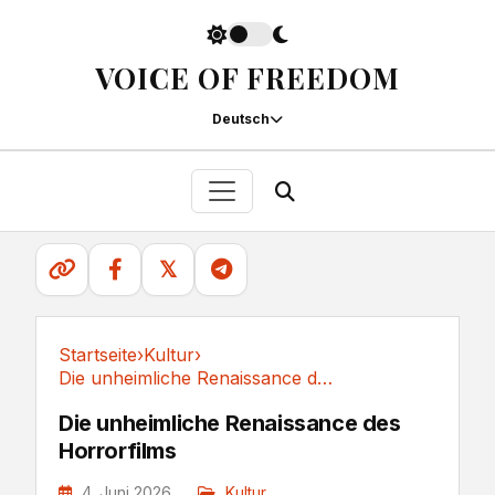
VOICE OF FREEDOM
Deutsch
𝕏
Startseite
›
Kultur
›
Die unheimliche Renaissance des Horrorfilms
Kultur
Die unheimliche Renaissance des
Horrorfilms
4. Juni 2026
Kultur