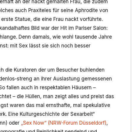
äerhaft an der nackt gemalten Frau, die zudem
lches auch Praxiteles für seine Aphrodite von
e erste Statue, die eine Frau nackt vorführte.
ndalhaftes Bild war der Hit im Pariser Salon:
hlange. Denn damals, wie wohl tausende Jahre
unst: mit Sex lässt sie sich noch besser
ch die Kuratoren der um Besucher buhlenden
denlos-streng an ihrer Auslastung gemessenen
o fallen auch in respektablen Häusern –
chtet – die Hüllen, man zeigt alles und preist das
gst waren das mal ernsthafte, mal spekulative
k. Eine Kulturgeschichte der Sexarbeit“
onn) oder
„Sex Now“ (NRW-Forum Düsseldorf)
,
rnografie und Peinlichkeit pendelnd und