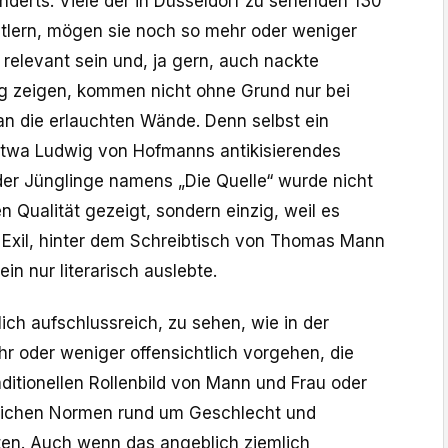
nderts. Viele der in Düsseldorf zu sehenden 130
tlern, mögen sie noch so mehr oder weniger
h relevant sein und, ja gern, auch nackte
g zeigen, kommen nicht ohne Grund nur bei
n die erlauchten Wände. Denn selbst ein
etwa Ludwig von Hofmanns antikisierendes
nder Jünglinge namens „Die Quelle“ wurde nicht
n Qualität gezeigt, sondern einzig, weil es
m Exil, hinter dem Schreibtisch von Thomas Mann
in nur literarisch auslebte.
lich aufschlussreich, zu sehen, wie in der
r oder weniger offensichtlich vorgehen, die
aditionellen Rollenbild von Mann und Frau oder
tlichen Normen rund um Geschlecht und
erten. Auch wenn das angeblich ziemlich