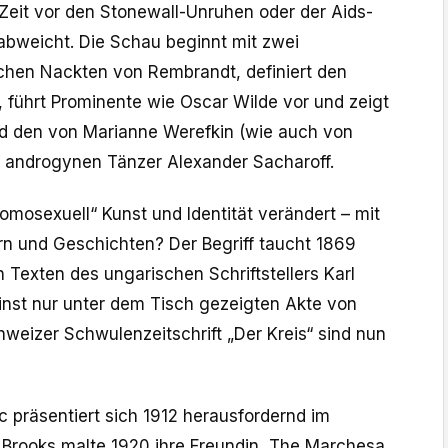
 Zeit vor den Stonewall-Unruhen oder der Aids-
abweicht. Die Schau beginnt mit zwei
chen Nackten von Rembrandt, definiert den
, führt Prominente wie Oscar Wilde vor und zeigt
ld den von Marianne Werefkin (wie auch von
 androgynen Tänzer Alexander Sacharoff.
homosexuell“ Kunst und Identität verändert – mit
rn und Geschichten? Der Begriff taucht 1869
n Texten des ungarischen Schriftstellers Karl
einst nur unter dem Tisch gezeigten Akte von
hweizer Schwulenzeitschrift „Der Kreis“ sind nun
c präsentiert sich 1912 herausfordernd im
Brooks malte 1920 ihre Freundin „The Marchesa