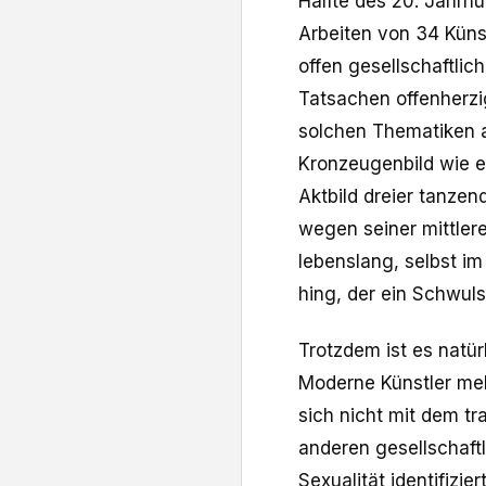
Hälfte des 20. Jahrhu
Arbeiten von 34 Küns
offen gesellschaftlic
Tatsachen offenherzi
solchen Thematiken a
Kronzeugenbild wie 
Aktbild dreier tanze
wegen seiner mittlere
lebenslang, selbst i
hing, der ein Schwulse
Trotzdem ist es natür
Moderne Künstler meh
sich nicht mit dem tr
anderen gesellschaf
Sexualität identifizi