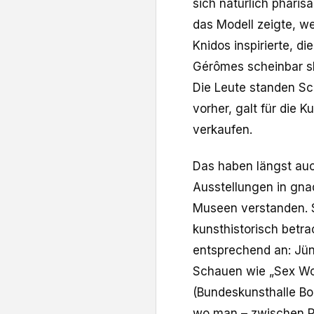
sich natürlich pharis
das Modell zeigte, we
Knidos inspirierte, di
Gérômes scheinbar ska
Die Leute standen Sc
vorher, galt für die K
verkaufen.
Das haben längst au
Ausstellungen in gna
Museen verstanden. S
kunsthistorisch betra
entsprechend an: Jün
Schauen wie „Sex Wor
(Bundeskunsthalle B
wo man – zwischen Po