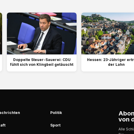
Doppelte Steuer-Sauerei: CDU
Hessen: 23-Jähriger ertr
fühlt sich von Klingbeil getäuscht
der Lahn
Abonn
achrichten
Politik
von d
aft
Sport
Alle Sch