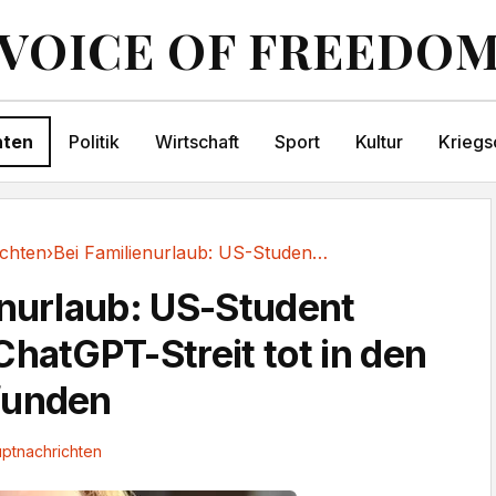
VOICE OF FREEDO
hten
Politik
Wirtschaft
Sport
Kultur
Kriegs
chten
›
Bei Familienurlaub: US-Student (20) nach...
enurlaub: US-Student
ChatGPT-Streit tot in den
funden
ptnachrichten