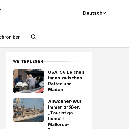
M
Deutsch
chroniken
WEITERLESEN
USA: 56 Leichen
lagen zwischen
Ratten und
Maden
Anwohner-Wut
immer größer:
„Tourist go
home“!
Mallorca-