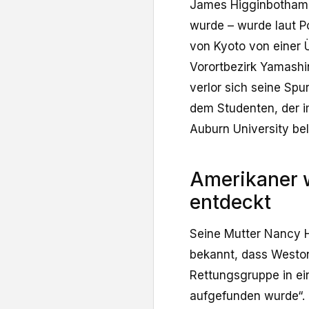
James Higginbotham 
wurde – wurde laut P
von Kyoto von eine
Vorortbezirk Yamashi
verlor sich seine Spu
dem Studenten, der i
Auburn University bel
Amerikaner 
entdeckt
Seine Mutter Nancy H
bekannt, dass Weston
Rettungsgruppe in e
aufgefunden wurde“. I