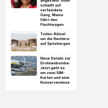
angestellt: Sohn
schießt auf
verfeindete
Gang, Mama
fährt den
Fluchtwagen
Todes-Rätsel
um die Rentiere
auf Spitzbergen
Neue Details zur
Drohnenbombe:
Jetzt geht es
um zwei SIM-
Karten und eine
Konservendose