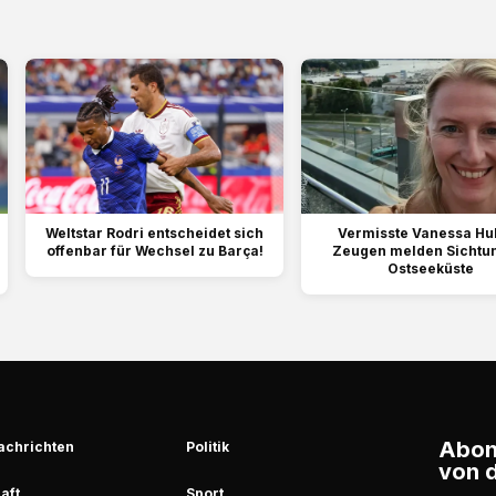
Weltstar Rodri entscheidet sich
Vermisste Vanessa Hu
offenbar für Wechsel zu Barça!
Zeugen melden Sichtu
Ostseeküste
Abonn
achrichten
Politik
von d
aft
Sport