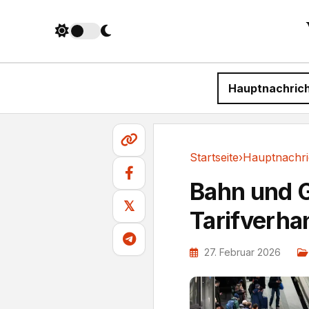
Hauptnachric
Startseite
›
Hauptnachri
Hauptnachrichten
Bahn und G
𝕏
Tarifverh
27. Februar 2026