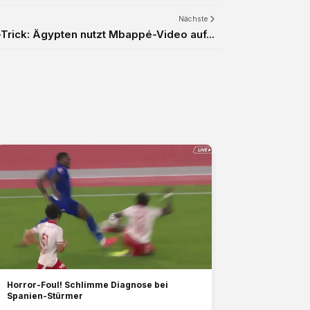
Nächste
Trick: Ägypten nutzt Mbappé-Video auf...
Horror-Foul! Schlimme Diagnose bei
Spanien-Stürmer