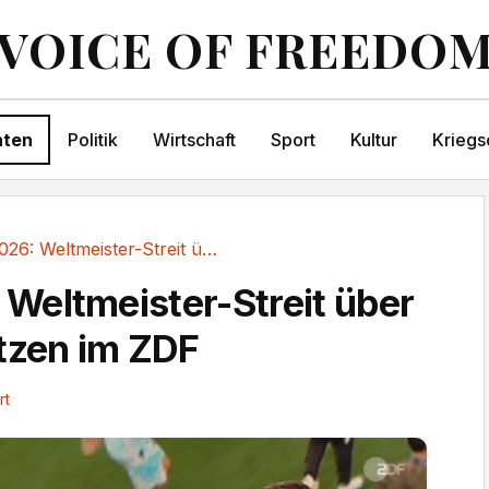
VOICE OF FREEDO
hten
Politik
Wirtschaft
Sport
Kultur
Kriegs
WM 2026: Weltmeister-Streit über Elfer-Schützen im ZDF
eltmeister-Streit über
tzen im ZDF
rt