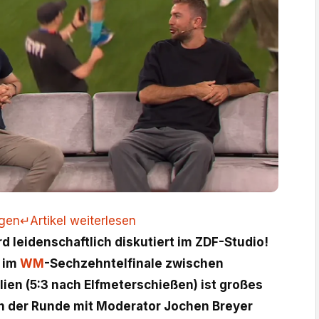
ngen
↵
Artikel weiterlesen
rd leidenschaftlich diskutiert im ZDF-Studio!
 im
WM
-Sechzehntelfinale zwischen
ien (5:3 nach Elfmeterschießen) ist großes
n der Runde mit Moderator Jochen Breyer