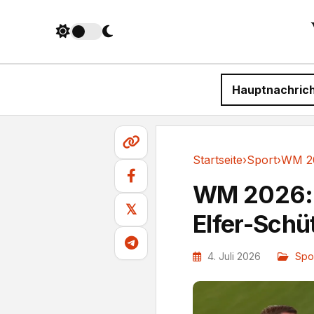
Hauptnachric
Startseite
›
Sport
›
Sport
WM 2026: W
𝕏
Elfer-Schü
4. Juli 2026
Spo