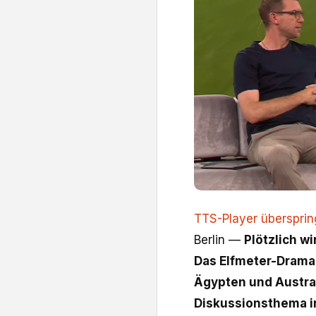
TTS-Player überspri
Berlin —
Plötzlich wi
Das Elfmeter-Drama
Ägypten und Austral
Diskussionsthema i