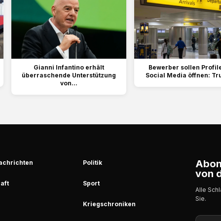
Gianni Infantino erhält
Bewerber sollen Profil
überraschende Unterstützung
Social Media öffnen: Tr
von...
Abonn
achrichten
Politik
von d
aft
Sport
Alle Sch
Sie.
Kriegschroniken