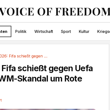
VOICE OF FREEDO
hten
Politik
Wirtschaft
Sport
Kultur
Kriegs
WM 2026: Fifa schießt gegen Uefa zurück im...
ifa schießt gegen Uefa
 WM-Skandal um Rote
t