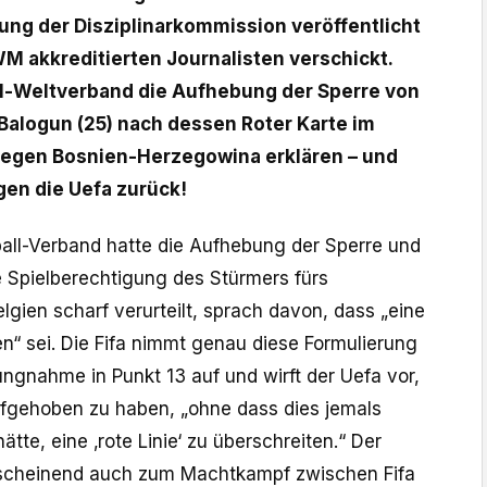
ärung der Disziplinarkommission veröffentlicht
WM akkreditierten Journalisten verschickt.
all-Weltverband die Aufhebung der Sperre von
 Balogun (25) nach dessen Roter Karte im
gegen Bosnien-Herzegowina erklären – und
gen die Uefa zurück!
all-Verband hatte die Aufhebung der Sperre und
 Spielberechtigung des Stürmers fürs
lgien scharf verurteilt, sprach davon, dass „eine
ten“ sei. Die Fifa nimmt genau diese Formulierung
llungnahme in Punkt 13 auf und wirft der Uefa vor,
ufgehoben zu haben, „ohne dass dies jemals
tte, eine ‚rote Linie‘ zu überschreiten.“ Der
cheinend auch zum Machtkampf zwischen Fifa