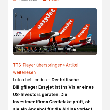
TTS-Player überspringen
↵
Artikel
weiterlesen
Luton bei London –
Der britische
Billigflieger Easyjet ist ins Visier eines
US-Investors geraten. Die
Investmentfirma Castlelake prüft, ob
sie ein Angebot für die Airline vorlegt.