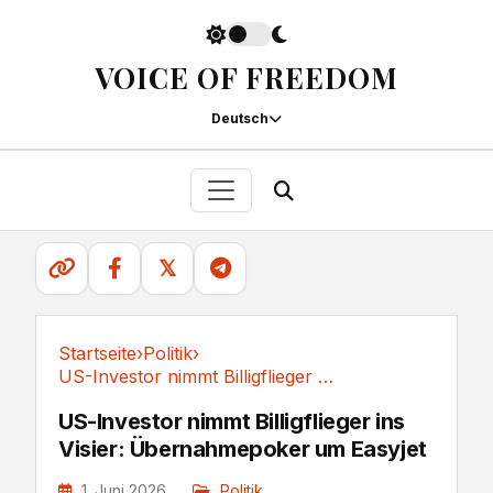
VOICE OF FREEDOM
Deutsch
𝕏
Startseite
›
Politik
›
US-Investor nimmt Billigflieger ins Visier:...
Politik
US-Investor nimmt Billigflieger ins
Visier: Übernahmepoker um Easyjet
1. Juni 2026
Politik