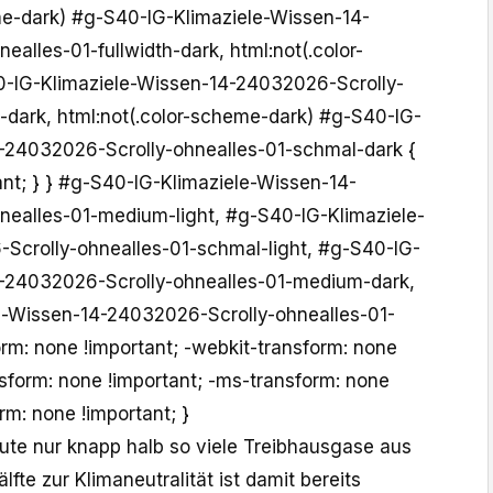
me-dark) #g-S40-IG-Klimaziele-Wissen-14-
alles-01-fullwidth-dark, html:not(.color-
-IG-Klimaziele-Wissen-14-24032026-Scrolly-
dark, html:not(.color-scheme-dark) #g-S40-IG-
-24032026-Scrolly-ohnealles-01-schmal-dark {
ant; } } #g-S40-IG-Klimaziele-Wissen-14-
ealles-01-medium-light, #g-S40-IG-Klimaziele-
Scrolly-ohnealles-01-schmal-light, #g-S40-IG-
4-24032026-Scrolly-ohnealles-01-medium-dark,
e-Wissen-14-24032026-Scrolly-ohnealles-01-
rm: none !important; -webkit-transform: none
sform: none !important; -ms-transform: none
rm: none !important; }
ute nur knapp halb so viele Treibhausgase aus
lfte zur Klimaneutralität ist damit bereits