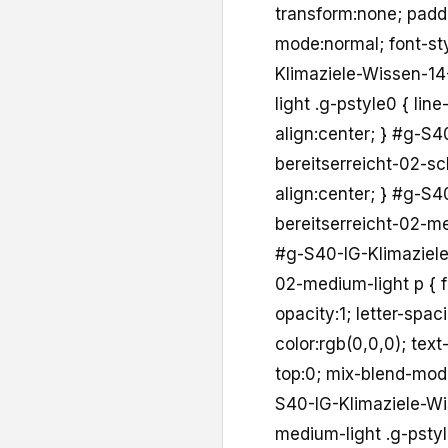
transform:none; padd
mode:normal; font-sty
Klimaziele-Wissen-14
light .g-pstyle0 { lin
align:center; } #g-S
bereitserreicht-02-sch
align:center; } #g-S
bereitserreicht-02-med
#g-S40-IG-Klimaziele
02-medium-light p { f
opacity:1; letter-spac
color:rgb(0,0,0); tex
top:0; mix-blend-mode
S40-IG-Klimaziele-Wi
medium-light .g-pstyl