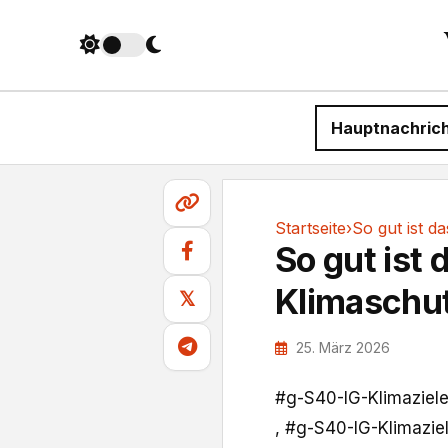
Hauptnachric
Startseite
›
So gut ist 
Klimaschu
𝕏
25. März 2026
#g-S40-IG-Klimaziel
, #g-S40-IG-Klimazie