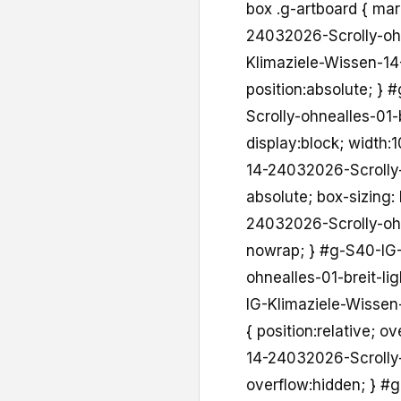
box .g-artboard { ma
24032026-Scrolly-ohn
Klimaziele-Wissen-14
position:absolute; }
Scrolly-ohnealles-01-b
display:block; width
14-24032026-Scrolly-
absolute; box-sizing:
24032026-Scrolly-ohn
nowrap; } #g-S40-IG
ohnealles-01-breit-lig
IG-Klimaziele-Wissen
{ position:relative; 
14-24032026-Scrolly-o
overflow:hidden; } 