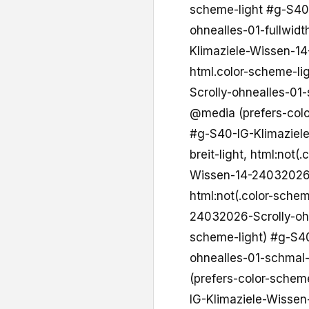
scheme-light #g-S40
ohnealles-01-fullwidt
Klimaziele-Wissen-1
html.color-scheme-l
Scrolly-ohnealles-01-
@media (prefers-color
#g-S40-IG-Klimaziel
breit-light, html:not
Wissen-14-24032026-S
html:not(.color-sche
24032026-Scrolly-ohn
scheme-light) #g-S4
ohnealles-01-schmal-l
(prefers-color-scheme
IG-Klimaziele-Wissen