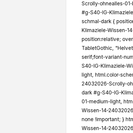
Scrolly-ohnealles-01-b
#g-S40-IG-Klimaziel
schmal-dark { positio
Klimaziele-Wissen-1
position:relative; ove
TabletGothic, "Helvet
serif;font-variant-nu
S40-IG-Klimaziele-Wi
light, html.color-sc
24032026-Scrolly-ohn
dark #g-S40-IG-Klim
01-medium-light, htm
Wissen-14-24032026-S
none !important; } ht
Wissen-14-24032026-S