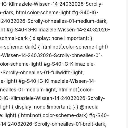
-IG-Klimaziele-Wissen-14-24032026-Scrolly-
h-dark, html.color-scheme-light #g-S40-IG-
4-24032026-Scrolly-ohnealles-01-medium-dark,
ight #g-S40-IG-Klimaziele-Wissen-14-24032026-
schmal-dark { display: none !important; }
-scheme: dark) { html:not(.color-scheme-light)
e-Wissen-14-24032026-Scrolly-ohnealles-01-
(.color-scheme-light) #g-S40-IG-Klimaziele-
crolly-ohnealles-01-fullwidth-light,
me-light) #g-S40-IG-Klimaziele-Wissen-14-
ealles-01-medium-light, html:not(.color-
0-IG-Klimaziele-Wissen-14-24032026-Scrolly-
ight { display: none !important; } } @media
: light) { html:not(.color-scheme-dark) #g-S40-
-14-24032026-Scrolly-ohnealles-01-breit-dark,