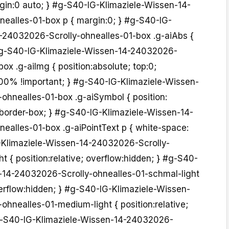
rgin:0 auto; } #g-S40-IG-Klimaziele-Wissen-14-
ealles-01-box p { margin:0; } #g-S40-IG-
-24032026-Scrolly-ohnealles-01-box .g-aiAbs {
 #g-S40-IG-Klimaziele-Wissen-14-24032026-
ox .g-aiImg { position:absolute; top:0;
:100% !important; } #g-S40-IG-Klimaziele-Wissen-
ohnealles-01-box .g-aiSymbol { position:
 border-box; } #g-S40-IG-Klimaziele-Wissen-14-
ealles-01-box .g-aiPointText p { white-space:
-Klimaziele-Wissen-14-24032026-Scrolly-
ht { position:relative; overflow:hidden; } #g-S40-
-14-24032026-Scrolly-ohnealles-01-schmal-light
overflow:hidden; } #g-S40-IG-Klimaziele-Wissen-
hnealles-01-medium-light { position:relative;
#g-S40-IG-Klimaziele-Wissen-14-24032026-