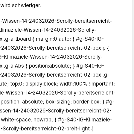
 wird schwieriger.
-Wissen-14-24032026-Scrolly-bereitserreicht-
Klimaziele-Wissen-14-24032026-Scrolly-
x .g-artboard { margin:0 auto; } #g-S40-IG-
-24032026-Scrolly-bereitserreicht-02-box p {
G-Klimaziele-Wissen-14-24032026-Scrolly-
x .g-aiAbs { position:absolute; } #g-S40-IG-
-24032026-Scrolly-bereitserreicht-02-box .g-
ute; top:0; display:block; width:100% !important;
le-Wissen-14-24032026-Scrolly-bereitserreicht-
position: absolute; box-sizing: border-box; } #g-
ssen-14-24032026-Scrolly-bereitserreicht-02-
{ white-space: nowrap; } #g-S40-IG-Klimaziele-
rolly-bereitserreicht-02-breit-light {