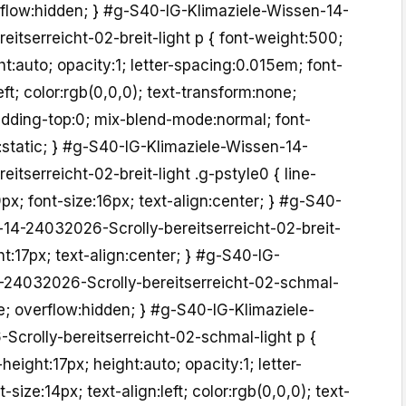
erflow:hidden; } #g-S40-IG-Klimaziele-Wissen-14-
itserreicht-02-breit-light p { font-weight:500;
ht:auto; opacity:1; letter-spacing:0.015em; font-
left; color:rgb(0,0,0); text-transform:none;
dding-top:0; mix-blend-mode:normal; font-
n:static; } #g-S40-IG-Klimaziele-Wissen-14-
itserreicht-02-breit-light .g-pstyle0 { line-
px; font-size:16px; text-align:center; } #g-S40-
-14-24032026-Scrolly-bereitserreicht-02-breit-
ght:17px; text-align:center; } #g-S40-IG-
-24032026-Scrolly-bereitserreicht-02-schmal-
ive; overflow:hidden; } #g-S40-IG-Klimaziele-
crolly-bereitserreicht-02-schmal-light p {
height:17px; height:auto; opacity:1; letter-
size:14px; text-align:left; color:rgb(0,0,0); text-