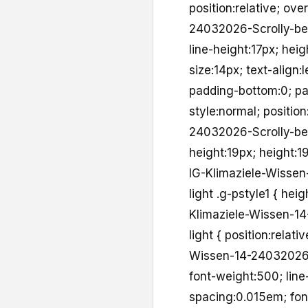
position:relative; ov
24032026-Scrolly-bere
line-height:17px; heig
size:14px; text-align:
padding-bottom:0; pa
style:normal; positio
24032026-Scrolly-bere
height:19px; height:19
IG-Klimaziele-Wissen
light .g-pstyle1 { hei
Klimaziele-Wissen-14
light { position:relat
Wissen-14-24032026-S
font-weight:500; line-
spacing:0.015em; font-