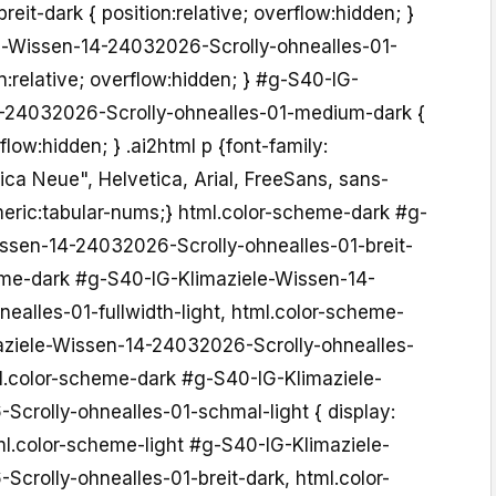
reit-dark { position:relative; overflow:hidden; }
e-Wissen-14-24032026-Scrolly-ohnealles-01-
n:relative; overflow:hidden; } #g-S40-IG-
4-24032026-Scrolly-ohnealles-01-medium-dark {
rflow:hidden; } .ai2html p {font-family:
ica Neue", Helvetica, Arial, FreeSans, sans-
meric:tabular-nums;} html.color-scheme-dark #g-
ssen-14-24032026-Scrolly-ohnealles-01-breit-
heme-dark #g-S40-IG-Klimaziele-Wissen-14-
ealles-01-fullwidth-light, html.color-scheme-
aziele-Wissen-14-24032026-Scrolly-ohnealles-
l.color-scheme-dark #g-S40-IG-Klimaziele-
crolly-ohnealles-01-schmal-light { display:
ml.color-scheme-light #g-S40-IG-Klimaziele-
crolly-ohnealles-01-breit-dark, html.color-