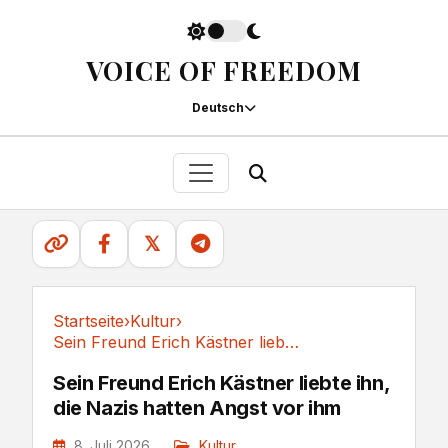
VOICE OF FREEDOM
Deutsch
𝕏
Startseite
›
Kultur
›
Sein Freund Erich Kästner liebte ihn, die...
Kultur
Sein Freund Erich Kästner liebte ihn,
die Nazis hatten Angst vor ihm
8. Juli 2026
Kultur