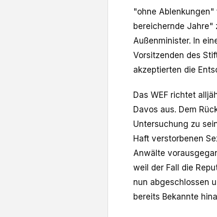
"ohne Ablenkungen" fo
bereichernde Jahre" z
Außenminister. In ein
Vorsitzenden des Stif
akzeptierten die Ent
Das WEF richtet alljä
Davos aus. Dem Rück
Untersuchung zu sein
Haft verstorbenen Sex
Anwälte ⁠vorausgegan
weil der Fall die Rep
nun abgeschlossen un
‌bereits Bekannte hina