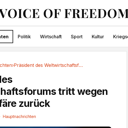
VOICE OF FREEDO
hten
Politik
Wirtschaft
Sport
Kultur
Kriegs
chten
›
Präsident des Weltwirtschaftsforums tritt...
des
haftsforums tritt wegen
färe zurück
Hauptnachrichten