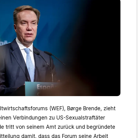
ltwirtschaftsforums (WEF), Børge Brende, zieht
inen Verbindungen zu US-Sexualstraftäter
de tritt von seinem Amt zurück und begründete
itteilung damit, ​dass das Forum ⁠seine Arbeit