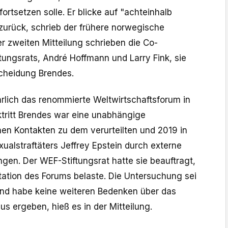
rtsetzen ​solle. Er blicke auf "achteinhalb
urück, schrieb ⁠der frühere ​norwegische
er zweiten Mitteilung schrieben die Co-
tungsrats, André ​Hoffmann und Larry Fink, sie
scheidung Brendes.
hrlich das renommierte Weltwirtschaftsforum in
tritt Brendes war eine unabhängige
en Kontakten zu dem verurteilten und 2019 in
ualstraftäters Jeffrey Epstein durch externe
gen. Der WEF-Stiftungsrat hatte sie beauftragt,
utation des Forums belaste. Die Untersuchung sei ​
d habe keine weiteren ‌Bedenken über das
us ergeben, hieß es ​in der Mitteilung.