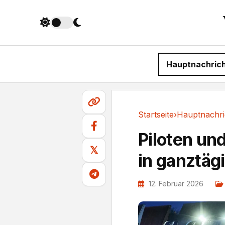
Hauptnachric
Startseite
›
Hauptnachri
Hauptnachrichten
Piloten un
𝕏
in ganztäg
12. Februar 2026