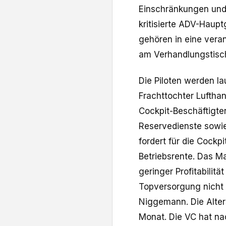
Einschränkungen und 
kritisierte ADV-Hauptg
gehören in eine vera
am Verhandlungstisch
Die Piloten werden la
Frachttochter Luftha
Cockpit-Beschäftigten
Reservedienste ​sowie
fordert für die Cockp
Betriebsrente. Das 
geringer Profitabilitä
Topversorgung nicht 
Niggemann. Die Alter
Monat. Die ​VC hat n