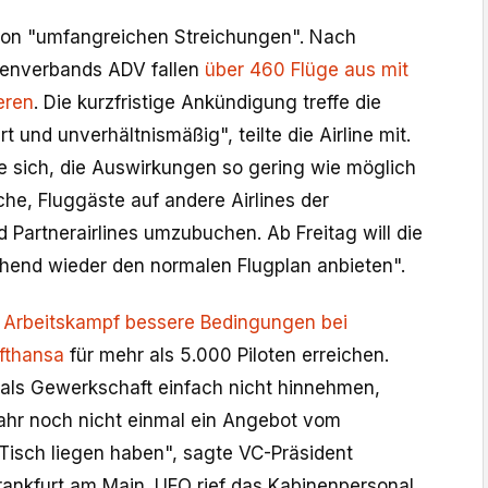
von "umfangreichen Streichungen". Nach
enverbands ADV fallen
über 460 Flüge aus mit
eren
. Die kurzfristige Ankündigung treffe die
 und unverhältnismäßig", teilte die Airline ​mit.
 sich, die Auswirkungen so gering wie möglich
che, Fluggäste auf andere Airlines der
Partnerairlines umzubuchen. Ab Freitag will ​die
hend wieder den normalen Flugplan anbieten".
n
Arbeitskampf
​
bessere Bedingungen bei
ufthansa
für mehr als 5.000 Piloten erreichen.
als Gewerkschaft einfach nicht hinnehmen,
Jahr noch nicht einmal ein Angebot vom
isch liegen haben", sagte VC-Präsident ​
Frankfurt am Main. UFO rief das Kabinenpersonal