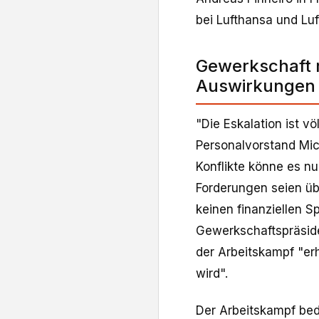
bei Lufthansa und Lu
Gewerkschaft r
Auswirkungen 
"Die Eskalation ist vö
Personalvorstand Mic
Konflikte könne es nu
Forderungen seien übe
keinen finanziellen S
Gewerkschaftspräside
der Arbeitskampf "er
wird".
Der Arbeitskampf bede