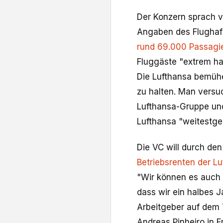
Der Konzern sprach 
Angaben des Flughaf
rund 69.000 Passagi
Fluggäste "extrem hart
Die Lufthansa bemühe
zu halten. Man ⁠versu
Lufthansa-Gruppe und 
Lufthansa "weitestge
Die VC will durch de
Betriebsrenten der L
"Wir können es auch 
dass wir ein halbes 
Arbeitgeber auf dem T
Andreas Pinheiro in 