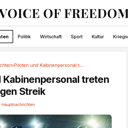
VOICE OF FREEDO
hten
Politik
Wirtschaft
Sport
Kultur
Kriegs
chten
›
Piloten und Kabinenpersonal treten in...
d Kabinenpersonal treten
igen Streik
Hauptnachrichten