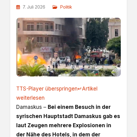
7. Juli 2026
Politik
TTS-Player überspringen
↵
Artikel
weiterlesen
Damaskus –
Bei einem Besuch in der
syrischen Hauptstadt Damaskus gab es
laut Zeugen mehrere Explosionen in
der Nähe des Hotels, in dem der