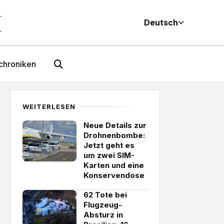
M
Deutsch
chroniken
WEITERLESEN
Neue Details zur
Drohnenbombe:
Jetzt geht es
um zwei SIM-
Karten und eine
Konservendose
62 Tote bei
Flugzeug-
Absturz in