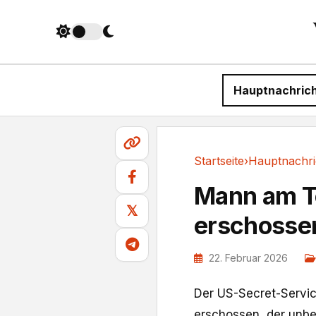
Hauptnachric
Startseite
›
Hauptnachri
Hauptnachrichten
Mann am T
𝕏
erschosse
22. Februar 2026
Der US-Secret-Servic
erschossen, der ⁠unb