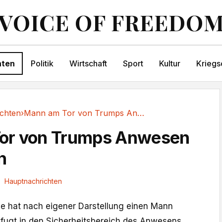
VOICE OF FREEDO
hten
Politik
Wirtschaft
Sport
Kultur
Kriegs
chten
›
Mann am Tor von Trumps Anwesen erschossen
or von Trumps Anwesen
n
Hauptnachrichten
e hat nach eigener Darstellung einen ​Mann
efugt in den ​Sicherheitsbereich des Anwesens