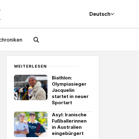
M
Deutsch
chroniken
WEITERLESEN
Biathlon:
Olympiasieger
Jacquelin
startet in neuer
Sportart
Asyl: Iranische
Fußballerinnen
in Australien
eingebürgert