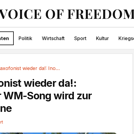
VOICE OF FREEDO
hten
Politik
Wirtschaft
Sport
Kultur
Kriegs
Kult-Saxofonist wieder da!: Inoffizieller...
onist wieder da!:
ler WM-Song wird zur
mne
rt