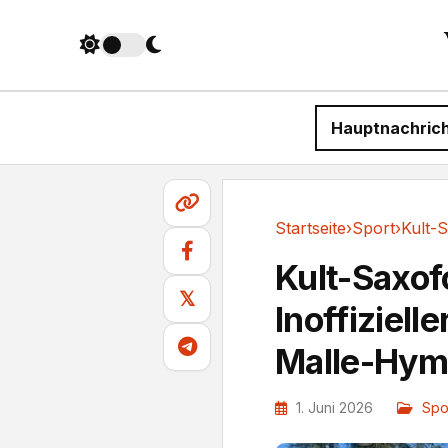
Hauptnachric
Startseite
›
Sport
›
Sport
Kult-Saxof
𝕏
Inoffiziel
Malle-Hy
1. Juni 2026
Spo