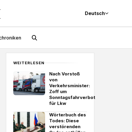
M
Deutsch
chroniken
WEITERLESEN
Nach Vorstoß
von
Verkehrsminister:
Zoff um
Sonntagsfahrverbot
für Lkw
Wörterbuch des
Todes: Diese
verstörenden