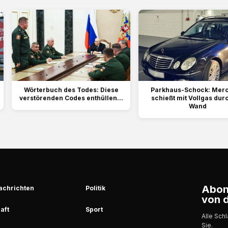
Wörterbuch des Todes: Diese
Parkhaus-Schock: Mer
verstörenden Codes enthüllen...
schießt mit Vollgas dur
Wand
Abonn
achrichten
Politik
von d
aft
Sport
Alle Sch
Sie.