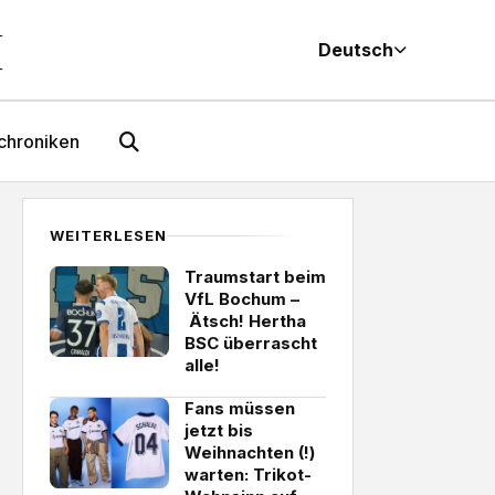
M
Deutsch
chroniken
WEITERLESEN
Traumstart beim
VfL Bochum –
Ätsch! Hertha
BSC überrascht
alle!
Fans müssen
jetzt bis
Weihnachten (!)
warten: Trikot-