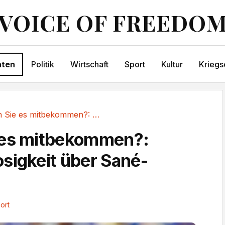
VOICE OF FREEDO
hten
Politik
Wirtschaft
Sport
Kultur
Kriegs
Haben Sie es mitbekommen?: Fassungslosigkeit...
 es mitbekommen?:
sigkeit über Sané-
ort