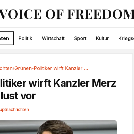
VOICE OF FREEDO
hten
Politik
Wirtschaft
Sport
Kultur
Kriegs
chten
›
Grünen-Politiker wirft Kanzler Merz Kontrollverlust vor
itiker wirft Kanzler Merz
lust vor
uptnachrichten