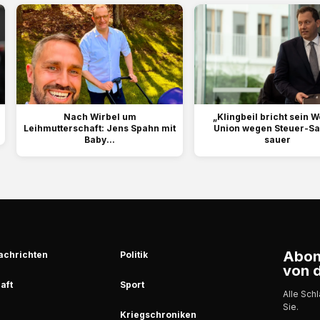
Nach Wirbel um
„Klingbeil bricht sein W
Leihmutterschaft: Jens Spahn mit
Union wegen Steuer-Sa
Baby...
sauer
Abonn
achrichten
Politik
von d
aft
Sport
Alle Sch
Sie.
Kriegschroniken