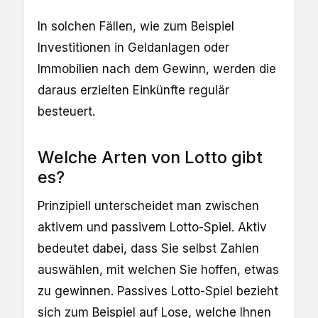
In solchen Fällen, wie zum Beispiel
Investitionen in Geldanlagen oder
Immobilien nach dem Gewinn, werden die
daraus erzielten Einkünfte regulär
besteuert.
Welche Arten von Lotto gibt
es?
Prinzipiell unterscheidet man zwischen
aktivem und passivem Lotto-Spiel. Aktiv
bedeutet dabei, dass Sie selbst Zahlen
auswählen, mit welchen Sie hoffen, etwas
zu gewinnen. Passives Lotto-Spiel bezieht
sich zum Beispiel auf Lose, welche Ihnen