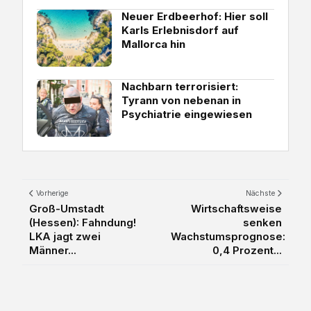
Neuer Erdbeerhof: Hier soll
Karls Erlebnisdorf auf
Mallorca hin
Nachbarn terrorisiert:
Tyrann von nebenan in
Psychiatrie eingewiesen
Vorherige
Nächste
Groß-Umstadt
Wirtschaftsweise
(Hessen): Fahndung!
senken
LKA jagt zwei
Wachstumsprognose:
Männer...
0,4 Prozent...