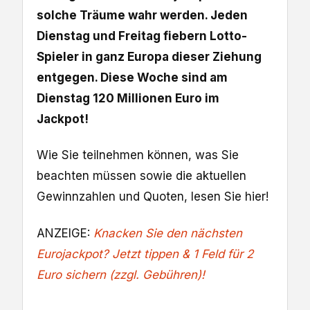
solche Träume wahr werden. Jeden
Dienstag und Freitag fiebern Lotto-
Spieler in ganz Europa dieser Ziehung
entgegen. Diese Woche sind am
Dienstag 120 Millionen Euro im
Jackpot!
Wie Sie teilnehmen können, was Sie
beachten müssen sowie die aktuellen
Gewinnzahlen und Quoten, lesen Sie hier!
ANZEIGE:
Knacken Sie den nächsten
Eurojackpot? Jetzt tippen & 1 Feld für 2
Euro sichern (zzgl. Gebühren)!