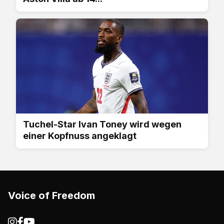
Tuchel-Star Ivan Toney wird wegen
einer Kopfnuss angeklagt
Voice of Freedom