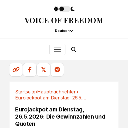
VOICE OF FREEDOM
Deutsch
𝕏
Startseite
›
Hauptnachrichten
›
Eurojackpot am Dienstag, 26.5.2026: Die...
Hauptnachrichten
Eurojackpot am Dienstag,
26.5.2026: Die Gewinnzahlen und
Quoten