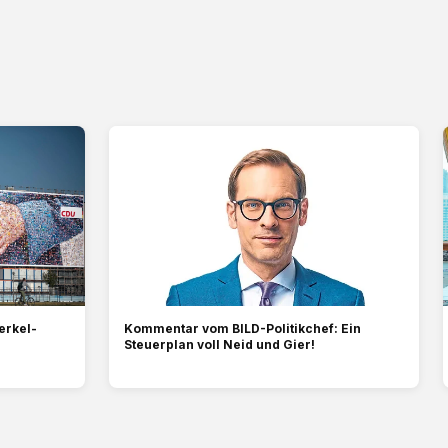
erkel-
Kommentar vom BILD-Politikchef: Ein
Steuerplan voll Neid und Gier!