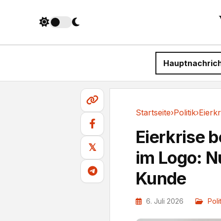
Hauptnachric
Startseite
›
Politik
›
Politik
Eierkrise 
𝕏
im Logo: N
Kunde
6. Juli 2026
Poli