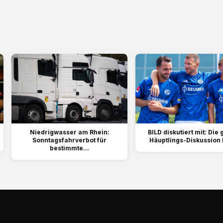
Niedrigwasser am Rhein:
BILD diskutiert mit: Die
Sonntagsfahrverbot für
Häuptlings-Diskussion b
bestimmte...