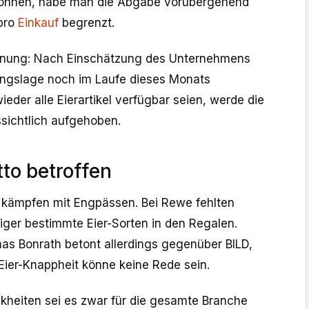
können, habe man die Abgabe vorübergehend
pro
Einkauf
begrenzt.
ffnung: Nach Einschätzung des Unternehmens
gungslage noch im Laufe dieses Monats
eder alle Eierartikel verfügbar seien, werde die
sichtlich aufgehoben.
tto betroffen
 kämpfen mit Engpässen. Bei Rewe fehlten
figer bestimmte Eier-Sorten in den Regalen.
s Bonrath betont allerdings gegenüber BILD,
Eier-Knappheit könne keine Rede sein.
heiten sei es zwar für die gesamte Branche