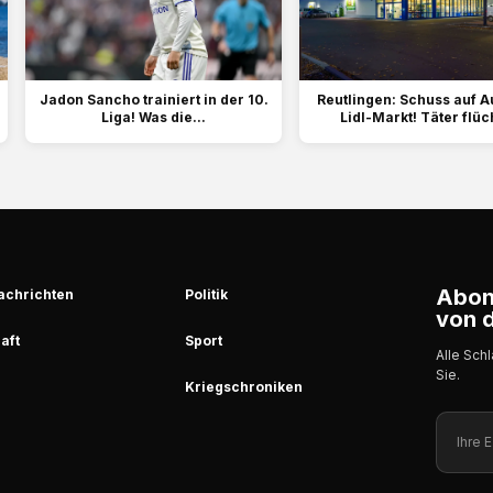
Jadon Sancho trainiert in der 10.
Reutlingen: Schuss auf A
Liga! Was die...
Lidl-Markt! Täter flüc
Abonn
achrichten
Politik
von d
aft
Sport
Alle Sch
Sie.
Kriegschroniken