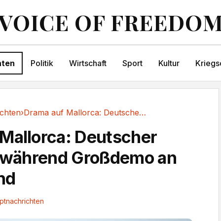
VOICE OF FREEDO
hten
Politik
Wirtschaft
Sport
Kultur
Kriegs
chten
›
Drama auf Mallorca: Deutscher (60) stirbt...
Mallorca: Deutscher
t während Großdemo an
nd
ptnachrichten