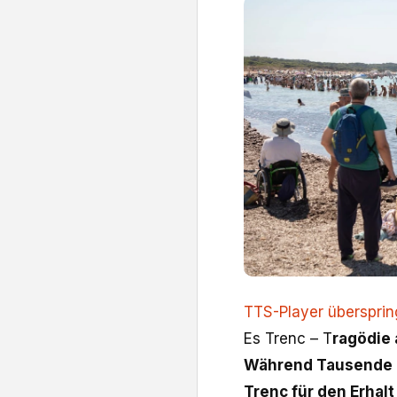
TTS-Player überspri
Es Trenc – T
ragödie
Während Tausende 
Trenc für den Erhal