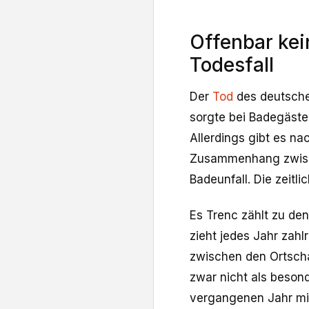
Offenbar ke
Todesfall
Der
Tod
des deutsch
sorgte bei Badegäste
Allerdings gibt es n
Zusammenhang zwisc
Badeunfall. Die zeitli
Es Trenc zählt zu de
zieht jedes Jahr zahl
zwischen den Ortschaf
zwar nicht als besond
vergangenen Jahr mi