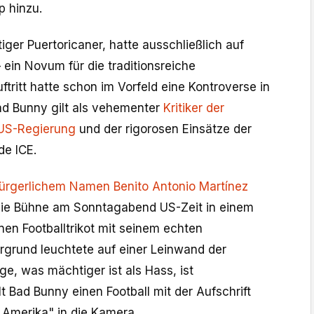
p hinzu.
iger Puertoricaner, hatte ausschließlich auf
ein Novum für die traditionsreiche
ftritt hatte schon im Vorfeld eine Kontroverse in
d Bunny gilt als vehementer
Kritiker der
 US-Regierung
und der rigorosen Einsätze der
de ICE.
bürgerlichem Namen Benito Antonio Martínez
 die Bühne am Sonntagabend US-Zeit in einem
nen Footballtrikot mit seinem echten
grund leuchtete auf einer Leinwand der
ige, was mächtiger ist als Hass, ist
t Bad Bunny einen Football mit der Aufschrift
Amerika" in die Kamera.