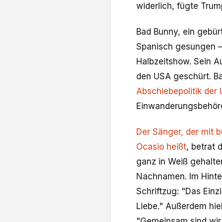
widerlich, fügte Trum
Bad Bunny, ein gebürt
Spanisch gesungen – 
Halbzeitshow. Sein Au
den USA geschürt. Ba
Abschiebepolitik der
Einwanderungsbehör
Der Sänger, der mit 
Ocasio heißt
, betrat
ganz in Weiß gehalte
Nachnamen. Im Hinter
Schriftzug: "Das Einz
Liebe." Außerdem hiel
"Gemeinsam sind wir 