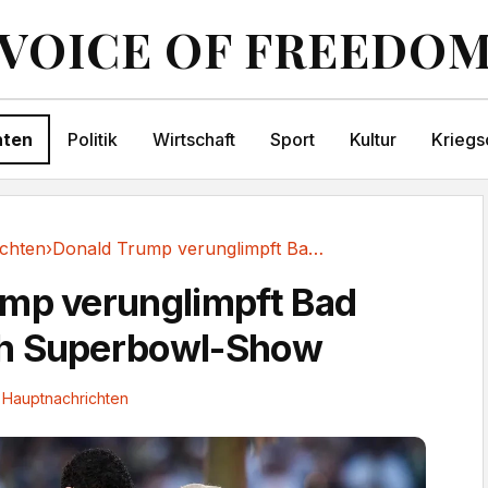
VOICE OF FREEDO
hten
Politik
Wirtschaft
Sport
Kultur
Kriegs
chten
›
Donald Trump verunglimpft Bad Bunny nach Superbowl-Show
mp verunglimpft Bad
h Superbowl-Show
Hauptnachrichten