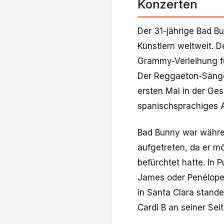
Konzerten
Der 31-jährige Bad B
Künstlern weltweit. D
Grammy-Verleihung f
Der Reggaeton-Sänger
ersten Mal in der Ge
spanischsprachiges A
Bad Bunny war währen
aufgetreten, da er m
befürchtet hatte. In 
James oder Penélope
in Santa Clara stand
Cardi B an seiner Seit