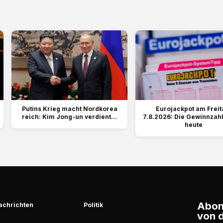
Putins Krieg macht Nordkorea
Eurojackpot am Freit
reich: Kim Jong-un verdient...
7.8.2026: Die Gewinnzah
heute
Abonn
achrichten
Politik
von d