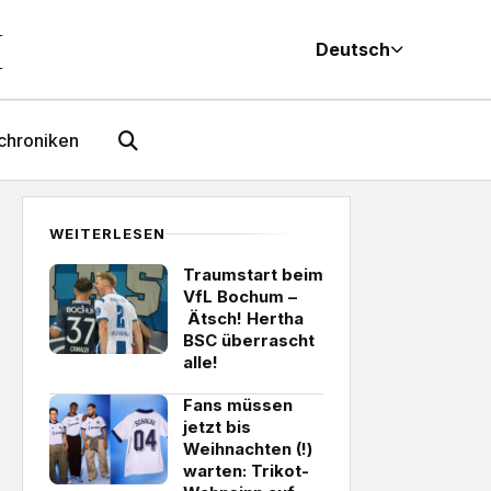
M
Deutsch
chroniken
WEITERLESEN
Traumstart beim
VfL Bochum –
Ätsch! Hertha
BSC überrascht
alle!
Fans müssen
jetzt bis
Weihnachten (!)
warten: Trikot-