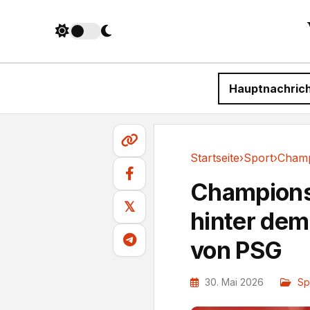
Hauptnachric
Startseite
›
Sport
›
Sport
Champions
𝕏
hinter dem
von PSG
30. Mai 2026
Sp