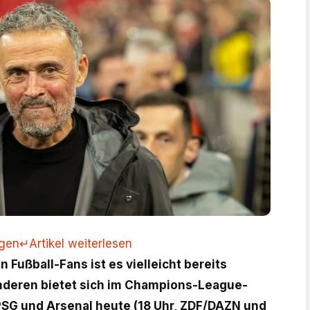
ngen
↵
Artikel weiterlesen
Fußball-Fans ist es vielleicht bereits
anderen bietet sich im Champions-League-
PSG und Arsenal heute (18 Uhr, ZDF/DAZN und