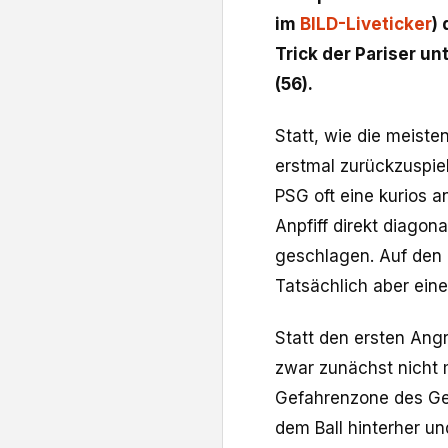
im
BILD-Liveticker
)
Trick der Pariser un
(56).
Statt, wie die meist
erstmal zurückzuspie
PSG oft eine kurios 
Anpfiff direkt diago
geschlagen. Auf den er
Tatsächlich aber eine
Statt den ersten Angri
zwar zunächst nicht m
Gefahrenzone des Geg
dem Ball hinterher un