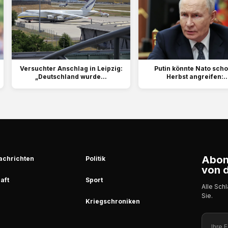
Versuchter Anschlag in Leipzig:
Putin könnte Nato sch
„Deutschland wurde...
Herbst angreifen:..
Abonn
achrichten
Politik
von d
aft
Sport
Alle Sch
Sie.
Kriegschroniken