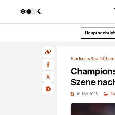
Hauptnachric
Startseite
›
Sport
›
Sport
Champions
𝕏
Szene nach
30. Mai 2026
Sp