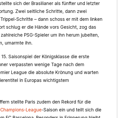
ellte sich der Brasilianer als fünfter und letzter
tung. Zwei seitliche Schritte, dann zwei
Trippel-Schritte – dann schoss er mit dem linken
ort schlug er die Hände vors Gesicht, zog das
 zahlreiche PSG-Spieler um ihn herum jubelten,
m, umarmte ihn.
 15. Saisonspiel der Königsklasse die erste
doner verpassten wenige Tage nach dem
remier League die absolute Krönung und warten
ierentitel in Europas wichtigstem
fern stellte Paris zudem den Rekord für die
r
Champions-League
-Saison ein und teilt sich die
m FC Barcelona. Besonders in Erinnerung bleibt