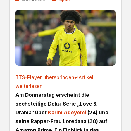
TTS-Player überspringen
↵
Artikel
weiterlesen
Am Donnerstag erscheint die
sechsteilige Doku-Serie „Love &
Drama“ über
Karim Adeyemi
(24) und
seine Rapper-Frau Loredana (30) auf
Amazon Prime. Ein Einblick in das