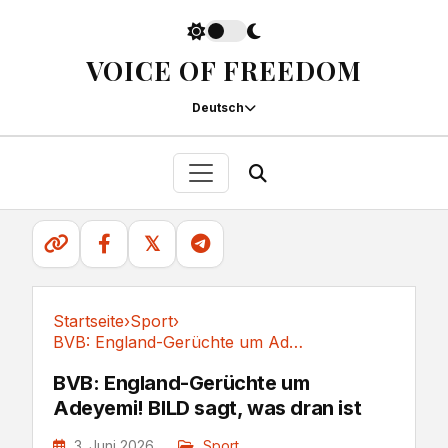
VOICE OF FREEDOM
Deutsch
𝕏
Startseite
›
Sport
›
BVB: England-Gerüchte um Adeyemi! BILD sagt,...
Sport
BVB: England-Gerüchte um
Adeyemi! BILD sagt, was dran ist
3. Juni 2026
Sport