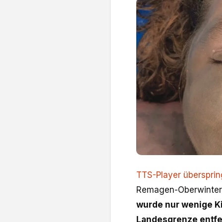
TTS-Player überspri
Remagen-Oberwinter 
wurde nur wenige K
Landesgrenze entfer