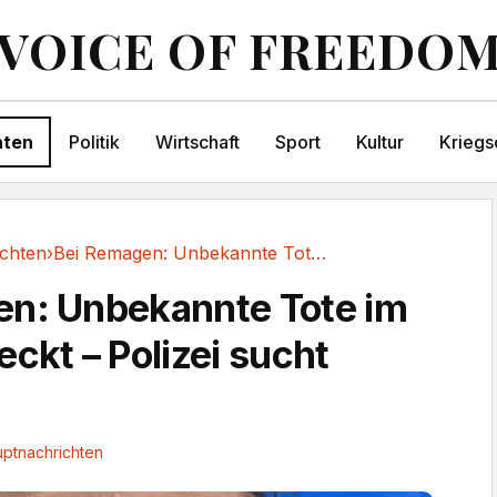
VOICE OF FREEDO
hten
Politik
Wirtschaft
Sport
Kultur
Kriegs
chten
›
Bei Remagen: Unbekannte Tote im Rhein entdeckt...
en: Unbekannte Tote im
ckt – Polizei sucht
ptnachrichten