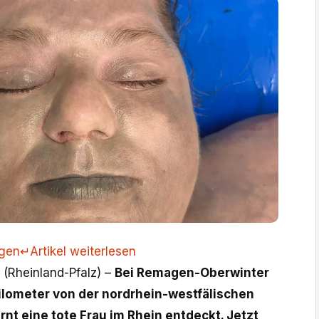
ngen
↵
Artikel weiterlesen
(Rheinland-Pfalz) –
Bei Remagen-Oberwinter
ilometer von der nordrhein-westfälischen
nt eine tote Frau im Rhein entdeckt. Jetzt