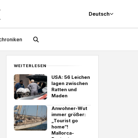
M
Deutsch
chroniken
WEITERLESEN
USA: 56 Leichen
lagen zwischen
Ratten und
Maden
Anwohner-Wut
immer größer:
„Tourist go
home“!
Mallorca-