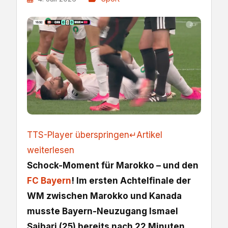
TTS-Player überspringen
↵
Artikel
weiterlesen
Schock-Moment für Marokko – und den
FC Bayern
! Im ersten Achtelfinale der
WM zwischen Marokko und Kanada
musste Bayern-Neuzugang Ismael
Saibari (25) bereits nach 22 Minuten